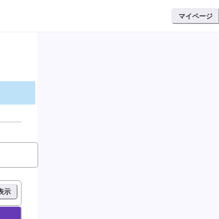
マイページ
表示