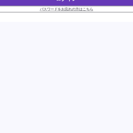
パスワードをお忘れの方はこちら