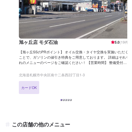
旭ヶ丘店 モダ石油
5.0
(
19
件)
【旭ヶ丘SSのPRポイント】 オイル交換・タイヤ交換を実施いただく
ことで、ガソリンの値引き特典をご用意しております。 詳細はそれぞ
れのメニューのページをご確認ください！ 【営業時間】 整備受付時
間：9：00〜18：00 給油営業時間：4：00〜26：00 【アクセス】 札
幌もいわ山ロープウェイ山麓駅（澄川）方面から環状通（県道453号
北海道札幌市中央区南十二条西22丁目1-3
線）を円山公園方面へ向かい、交差点を「南34西10」方面へ進むと、
その先左手に店舗がございます。「セルフ モダ」の赤い看板が目印
カードOK
です。
この店舗の他のメニュー