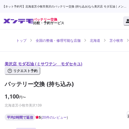
【ネット予約可】北海道苫小牧市美沢のバッテリー交換 (持ち込み)なら美沢店 モダ石油 | メンテ
モ
バッテリー交換
比較・予約サービス
トップ
全国の整備・修理可能な店舗
北海道
苫小牧市
美沢店 モダ石油 (ミサワテン モダセキユ)
リクエスト予約
バッテリー交換 (持ち込み)
1,100
円
〜
北海道苫小牧市美沢139
平均2時間で返信
5
(
20
件のレビュー
)