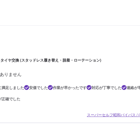
 | タイヤ交換 (スタッドレス履き替え・脱着・ローテーション)
ありません
に満足しました
安価でした
作業が早かったです
対応が丁寧でした
連絡が
が正確でした
スーパーセルフ昭和バイパス / 