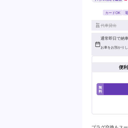
カードOK
電
代車貸出
通常即日で納
お車をお預かりし
便利
無
料
プラグ交換もスー