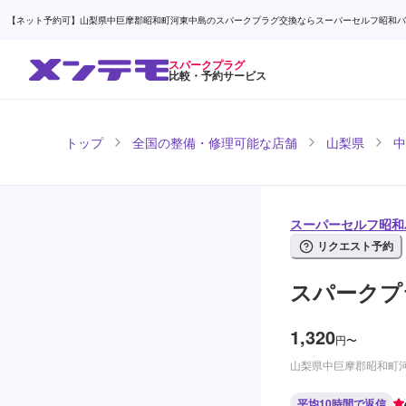
【ネット予約可】山梨県中巨摩郡昭和町河東中島のスパークプラグ交換ならスーパーセルフ昭和バイパス
スパークプラグ
比較・予約サービス
トップ
全国の整備・修理可能な店舗
山梨県
中
スーパーセルフ昭和バ
リクエスト予約
スパークプ
1,320
円
〜
山梨県中巨摩郡昭和町河東
平均10時間で返信