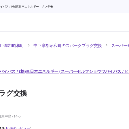
 / (株)東日本エネルギー | メンテモ
巨摩郡昭和町
中巨摩郡昭和町のスパークプラグ交換
スーパーセ
イパス / (株)東日本エネルギー (スーパーセルフショウワバイパス / 
ラグ交換
中島714-5
4.9
(
10
件のレビュー
)