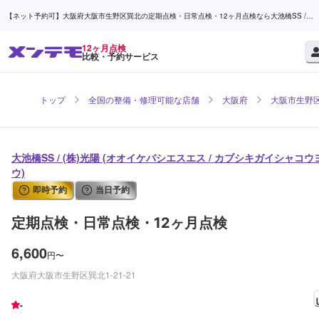
【ネット予約可】大阪府大阪市生野区巽北の定期点検・日常点検・12ヶ月点検なら大池橋SS /
(株)光陽 | メンテモ
12ヶ月点検
比較・予約サービス
トップ
全国の整備・修理可能な店舗
大阪府
大阪市生野
大池橋SS / (株)光陽 (オオイケバシエスエス / カブシキガイシャコウ
ウ)
即時予約
当日予約
定期点検・日常点検・12ヶ月点検
6,600
円
〜
大阪府大阪市生野区巽北1-21-21
-