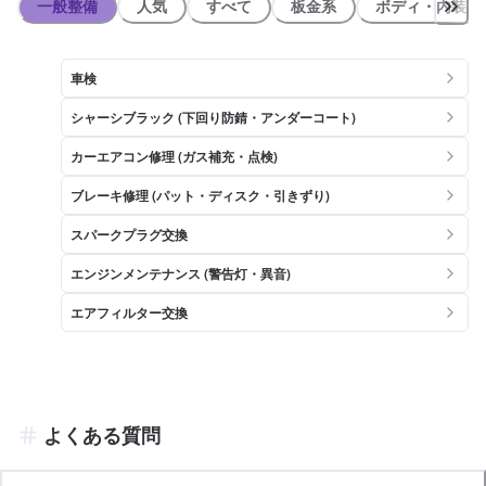
実績豊富な２輪専門の整備士も在籍していますので、お気軽に修理・
一般整備
人気
すべて
板金系
ボディ・内装
点検等 ご相談下さいませ！ また、車検時の代車貸出も無料で行って
おります！車検に持って行きたいけど…バッテリー上がりなどで、車
が動かせない……という時でも、当店は積載車がありますのでご安心
車検
ください！ ※２輪車の代車貸出は行っておりません。 ※不正改造車の
ご入店は固くお断りします。 (自動車は、自動車の安全・環境基準
シャーシブラック (下回り防錆・アンダーコート)
である保安基準に適合していなければ公道を 走行してはならないと法
律で定められています。これに違反した場合は6ヶ月以下の 懲役又は
カーエアコン修理 (ガス補充・点検)
30万円以下の罰金が科せられます。（道路運送車両法第９９条の２、
第１０８ 条） 【当店までのアクセス】 府道２号中央環状線北行き側
ブレーキ修理 (パット・ディスク・引きずり)
道沿い、新家町西交差点から約300ｍほど北へ直進 ＥＮＥＯＳ中環八
尾店を目印として、当店は側道沿い左隣りとなっております。 建物の
スパークプラグ交換
外観は1階に当店が入っており、2階以降はマンションとなっていま
す。
エンジンメンテナンス (警告灯・異音)
エアフィルター交換
よくある質問