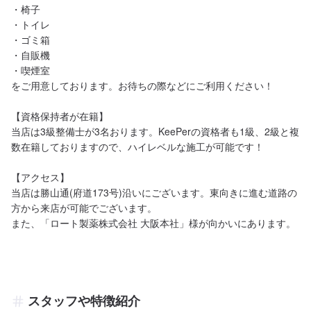
・椅子

・トイレ

・ゴミ箱

・自販機

・喫煙室

をご用意しております。お待ちの際などにご利用ください！

【資格保持者が在籍】

当店は3級整備士が3名おります。KeePerの資格者も1級、2級と複
数在籍しておりますので、ハイレベルな施工が可能です！

【アクセス】

当店は勝山通(府道173号)沿いにございます。東向きに進む道路の
方から来店が可能でございます。

また、「ロート製薬株式会社 大阪本社」様が向かいにあります。
スタッフや特徴紹介