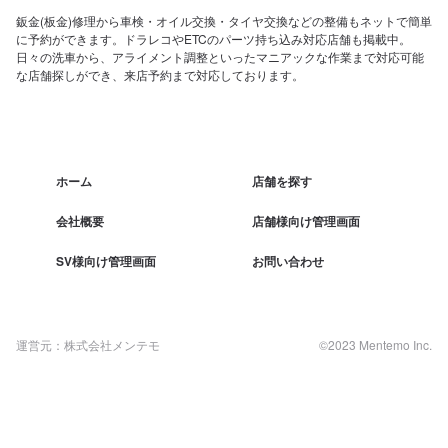
鈑金(板金)修理から車検・オイル交換・タイヤ交換などの整備もネットで簡単
に予約ができます。ドラレコやETCのパーツ持ち込み対応店舗も掲載中。
日々の洗車から、アライメント調整といったマニアックな作業まで対応可能
な店舗探しができ、来店予約まで対応しております。
ホーム
店舗を探す
会社概要
店舗様向け管理画面
SV様向け管理画面
お問い合わせ
運営元：株式会社メンテモ
©2023 Mentemo Inc.