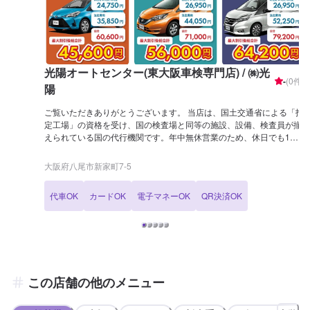
光陽オートセンター(東大阪車検専門店) / ㈱光
-
(
0
件)
陽
ご覧いただきありがとうございます。 当店は、国土交通省による「指
定工場」の資格を受け、国の検査場と同等の施設、設備、検査員が揃
えられている国の代行機関です。年中無休営業のため、休日でも1日
で車検が完了します。 車検の専門性を徹底的トレーニングしたメカニ
ックが、車検に関するさまざまな知識、お客様第一に捉えた整備内容
大阪府八尾市新家町7-5
やお見積り算出等、車検専門店ならではの「車検」をご提供させてい
ただきます。 東大阪市・八尾市の車検ナンバー１を目指して、メカニ
代車OK
カードOK
電子マネーOK
QR決済OK
ック一同トレーニングや業務に励んでおります。 近畿運輸局長指定整
備工場ですので、車検・整備・アフターフォローも当店にお任せくだ
さい！お客様に最適なご提案ができるよう努めさせていただきます。
当社は大阪府下に８カ所ガソリンスタンド（エネオス）を展開し、当
整備工場と８店舗を運営しています。新車販売、中古車販売や車検・
整備などのお車の相談はもちろん、損害保険や生命保険も取扱してま
すので幅広くご相談ください。 令和5年6月度にはカフェ併設の旧車
この店舗の他のメニュー
を多く揃えた2輪車の専門店もオープンさせて頂きました! 国産・輸
入・絶版バイクともに２輪車の点検・修理・車検も大歓迎です！ 作業