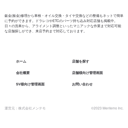
鈑金(板金)修理から車検・オイル交換・タイヤ交換などの整備もネットで簡単
に予約ができます。ドラレコやETCのパーツ持ち込み対応店舗も掲載中。
日々の洗車から、アライメント調整といったマニアックな作業まで対応可能
な店舗探しができ、来店予約まで対応しております。
ホーム
店舗を探す
会社概要
店舗様向け管理画面
SV様向け管理画面
お問い合わせ
運営元：株式会社メンテモ
©2023 Mentemo Inc.