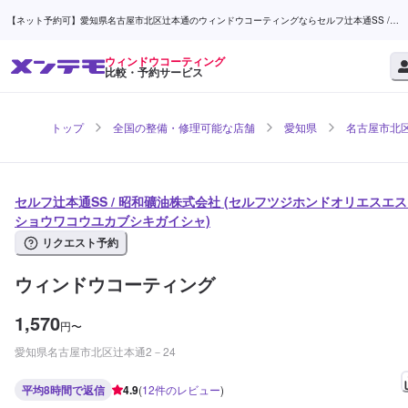
【ネット予約可】愛知県名古屋市北区辻本通のウィンドウコーティングならセルフ辻本通SS /
昭和礦油株式会社 | メンテモ
ウィンドウコーティング
比較・予約サービス
トップ
全国の整備・修理可能な店舗
愛知県
名古屋市北
セルフ辻本通SS / 昭和礦油株式会社 (セルフツジホンドオリエスエス 
ショウワコウユカブシキガイシャ)
リクエスト予約
ウィンドウコーティング
1,570
円
〜
愛知県名古屋市北区辻本通2－24
平均8時間で返信
4.9
(
12
件のレビュー
)