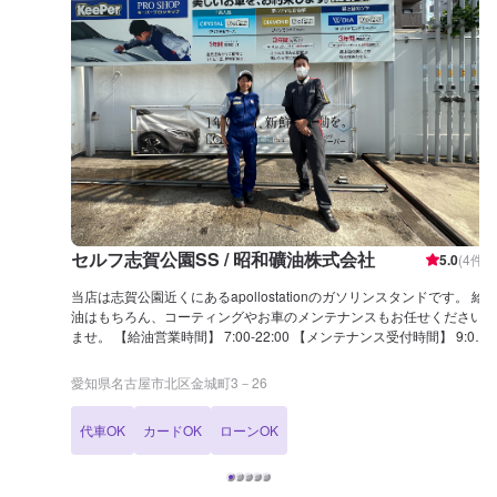
セルフ志賀公園SS / 昭和礦油株式会社
5.0
(
4
件)
当店は志賀公園近くにあるapollostationのガソリンスタンドです。 給
油はもちろん、コーティングやお車のメンテナンスもお任せください
ませ。 【給油営業時間】 7:00-22:00 【メンテナンス受付時間】 9:00-
17:00 【当店までのアクセス】 名古屋市立志賀中学校の斜め向かいに
ございます。 来店の際は、給油場所に車をお停めいただき、スタッフ
愛知県名古屋市北区金城町3－26
にお声がけください。
代車OK
カードOK
ローンOK