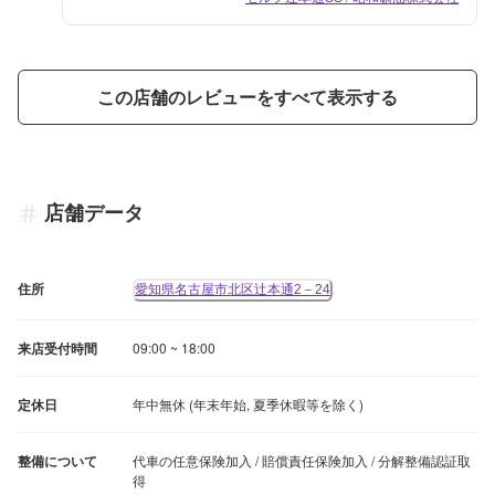
この店舗のレビューをすべて表示する
店舗データ
住所
愛知県名古屋市北区辻本通2－24
来店受付時間
09:00 ~ 18:00
定休日
年中無休 (年末年始, 夏季休暇等を除く)
整備について
代車の任意保険加入 / 賠償責任保険加入 / 分解整備認証取
得