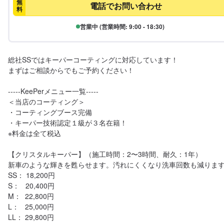
無
電話でお問い合わせ
料
営業中 (営業時間: 9:00 - 18:30)
総社SSではキーパーコーティングに対応しています！

まずはご相談からでもご予約ください！

-----KeePerメニュー一覧-----

＜当店のコーティング＞

・コーティングブース完備

・キーパー技術認定１級が３名在籍！

※料金は全て税込

【クリスタルキーパー】（施工時間：2〜3時間、耐久：1年）

新車のような輝きを甦らせます。汚れにくくなり洗車回数も減ります
SS： 18,200円

S：   20,400円

M：  22,800円

L：   25,000円

LL： 29,800円
