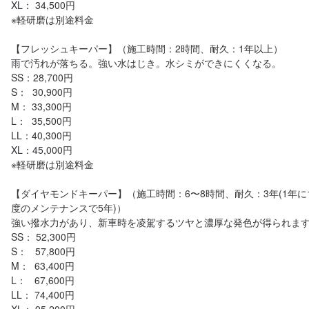
XL： 34,500円

※軽研磨は別途料金

【フレッシュキーパー】（施工時間：2時間、耐久：1年以上）

雨で汚れが落ちる。強い水はじき。水シミができにくくなる。

SS：28,700円

S：  30,900円

M： 33,300円

L：  35,500円

LL：40,300円

XL：45,000円

※軽研磨は別途料金

【ダイヤモンドキーパー】（施工時間：6〜8時間、耐久：3年(1年に
度のメンテナンスで5年)）

強い撥水力があり、新車時を凌駕するツヤと濃厚な発色が得られます
SS： 52,300円

S：   57,800円

M：  63,400円

L：   67,600円

LL： 74,400円
