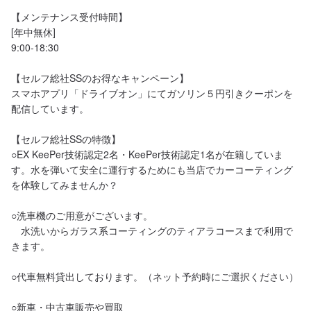
【メンテナンス受付時間】

[年中無休]

9:00-18:30

【セルフ総社SSのお得なキャンペーン】

スマホアプリ「ドライブオン」にてガソリン５円引きクーポンを
配信しています。

【セルフ総社SSの特徴】

○EX KeePer技術認定2名・KeePer技術認定1名が在籍していま
す。水を弾いて安全に運行するためにも当店でカーコーティング
を体験してみませんか？

○洗車機のご用意がございます。

　水洗いからガラス系コーティングのティアラコースまで利用で
きます。

○代車無料貸出しております。（ネット予約時にご選択ください）

○新車・中古車販売や買取
