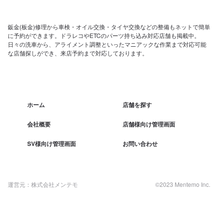
鈑金(板金)修理から車検・オイル交換・タイヤ交換などの整備もネットで簡単
に予約ができます。ドラレコやETCのパーツ持ち込み対応店舗も掲載中。
日々の洗車から、アライメント調整といったマニアックな作業まで対応可能
な店舗探しができ、来店予約まで対応しております。
ホーム
店舗を探す
会社概要
店舗様向け管理画面
SV様向け管理画面
お問い合わせ
運営元：株式会社メンテモ
©2023 Mentemo Inc.