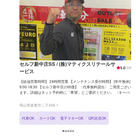
セルフ新中庄SS / (株)マティクスリテールサ
5.0
(
3
件)
ービス
【給油営業時間】 24時間営業 【メンテナンス受付時間】 [年中無休]
9:00-18:30 【セルフ新中庄の特徴】 〈代車無料貸出〉 ご用意ござい
ます。詳細はネット予約時に「希望」とご選択ください。 〈キーパー
技術検定1級〉 1級取得者在籍しています。優しく丁寧にお車を磨き
上げます。 〈レンタカー〉 当店ではレンタカーも取り扱っておりま
岡山県倉敷市二子348-1
す。詳しくはお問合せください。 【国家資格保持者が在籍】 2級整備
士が1名在籍 →日常的なメンテナンスも安心して愛車をお任せくださ
代車OK
カードOK
電子マネーOK
QR決済OK
い。日常で気になるトラブルもご相談下さい。 【セルフ新中庄は認証
資格を持っております】 セルフ新中庄SSは分解認証（部分）を取得
しております。 →より多くの整備が可能です。ぜひこちらのページか
らご予約の上、ご来店くださいませ。