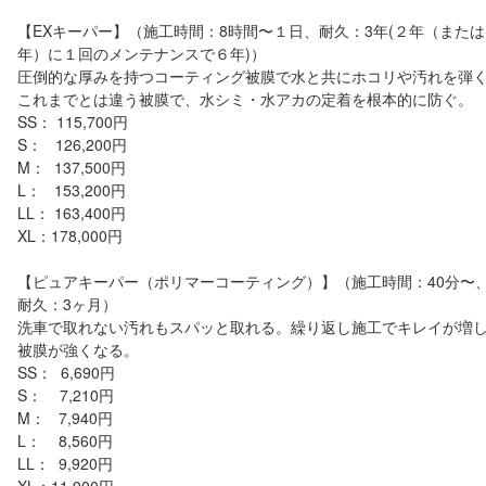
【EXキーパー】（施工時間：8時間〜１日、耐久：3年(２年（または
年）に１回のメンテナンスで６年)）

圧倒的な厚みを持つコーティング被膜で水と共にホコリや汚れを弾
これまでとは違う被膜で、水シミ・水アカの定着を根本的に防ぐ。

SS： 115,700円

S：   126,200円

M：  137,500円

L：   153,200円

LL： 163,400円

XL：178,000円

【ピュアキーパー（ポリマーコーティング）】（施工時間：40分〜
耐久：3ヶ月）

洗車で取れない汚れもスパッと取れる。繰り返し施工でキレイが増
被膜が強くなる。

SS：  6,690円

S：    7,210円

M：   7,940円

L：    8,560円

LL：  9,920円
