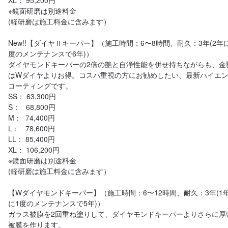
XL： 95,200円

※鏡面研磨は別途料金

(軽研磨は施工料金に含みます）

New!!【ダイヤⅡキーパー】（施工時間：6〜8時間、耐久：3年(2年
度のメンテナンスで6年)）

ダイヤモンドキーパーの2倍の艶と自浄性能を併せ持ちながらも、金
はWダイヤよりお得。コスパ重視の方にお勧めしたい、最新ハイエ
コーティングです。

SS： 63,300円

S：   68,800円

M：  74,400円

L：   78,600円

LL： 85,400円

XL： 106,200円

※鏡面研磨は別途料金

(軽研磨は施工料金に含みます）

【Wダイヤモンドキーパー】（施工時間：6〜12時間、耐久：3年(1
に1度のメンテナンスで5年)）

ガラス被膜を2回重ね塗りして、ダイヤモンドキーパーよりさらに厚
被膜を作ります。
