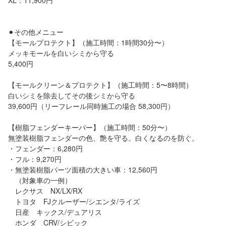
XL：11,900円

⚫︎その他メニュー

【モールプロテクト】（施工時間：1時間30分〜）

メッキモールを白いシミから守る

5,400円

【モールクリーン＆プロテクト】（施工時間：5〜8時間）

白いシミを除去してその後シミから守る

39,600円（リーフレール同時施工の場合 58,300円）

【樹脂フェンダーキーパー】（施工時間：50分〜）

無塗装樹脂フェンダーの色、艶を守る。白くなるのを防ぐ。

・フェンダー：6,280円

・フル：9,270円

・無塗装樹脂パーツ面積の大きい車：12,560円

　（対象車の一例）

　レクサス　NX/LX/RX

　トヨタ　FJクルーザー/シエンタ/ライズ

　日産　キックス/デュアリス

　ホンダ　CRV/シビック
