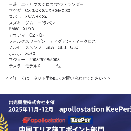
　三菱　エクリプスクロス/アウトランダー

　マツダ　CX-3/CX-8/CX-60/MX-30

　スバル　XV/WRX S4

　スズキ　ジムニー/ラパン

　BMW　X1/X3

　アウディ　Q2〜Q7

　フォルクスワーゲン　ティグアン/ティークロス

　メルセデスベンツ　GLA、GLB、GLC

　ボルボ　XC60

　プジョー　2008/3008/5008

　テスラ　モデルX　　　　他

＜＜詳しくは、ネット予約にてお問い合わせください＞＞