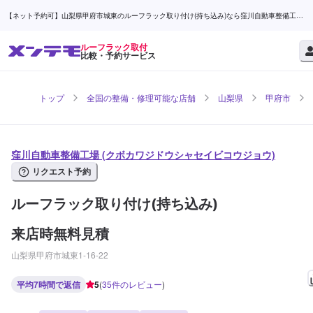
【ネット予約可】山梨県甲府市城東のルーフラック取り付け(持ち込み)なら窪川自動車整備工場 |
メンテモ
ルーフラック取付
比較・予約サービス
トップ
全国の整備・修理可能な店舗
山梨県
甲府市
窪川自動車整備工場 (クボカワジドウシャセイビコウジョウ)
リクエスト予約
ルーフラック取り付け(持ち込み)
来店時無料見積
山梨県甲府市城東1-16-22
平均7時間で返信
5
(
35
件のレビュー
)