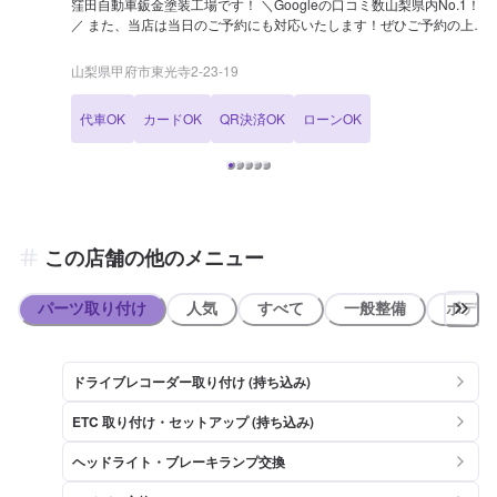
窪田自動車鈑金塗装工場です！ ＼Googleの口コミ数山梨県内No.1！
／ また、当店は当日のご予約にも対応いたします！ぜひご予約の上で
ご来店くださいませ！ 他店では断られたような難しい修理やカスタマ
イズにも対応可能です。 国産車・欧州車・アメ車・希少車・テスラで
山梨県甲府市東光寺2-23-19
もなんでもご相談ください！ 「どこに修理に出したらいいのかわから
ない」 「できるだけ早く直したい」 「車に詳しくないので、値段が
代車OK
カードOK
QR決済OK
ローンOK
適正なのか心配」 「女性なので修理に出すのが少し不安」 「事故で
保険の手続きなどわからない」 「きれいに直るか心配」 このような
場合は、ぜひ当店をご利用ください！ 当店では優良店に与えられる表
彰も受賞しており、郵便局の車両の保守店にも認定されています。 あ
らゆる修理やご相談に応えられるように、日々技術の向上に努めてお
り、様々な資格を取得しています。 創業58年の信頼と実績で迅速か
つ丁寧な作業を致します。
この店舗の他のメニュー
パーツ取り付け
人気
すべて
一般整備
ボディ
ドライブレコーダー取り付け (持ち込み)
ETC 取り付け・セットアップ (持ち込み)
ヘッドライト・ブレーキランプ交換