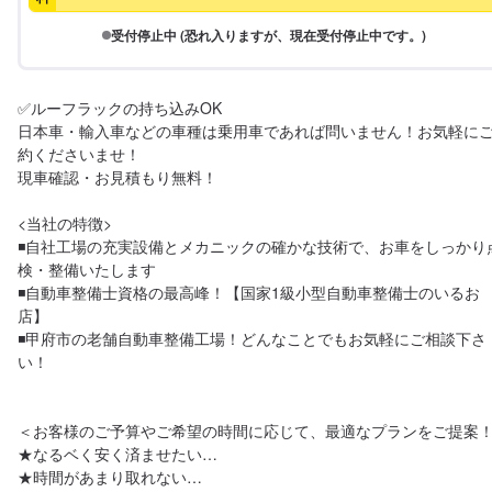
受付停止中 (恐れ入りますが、現在受付停止中です。)
✅ルーフラックの持ち込みOK

日本車・輸入車などの車種は乗用車であれば問いません！お気軽に
約くださいませ！

現車確認・お見積もり無料！

<当社の特徴>

◾自社工場の充実設備とメカニックの確かな技術で、お車をしっかり
検・整備いたします

◾自動車整備士資格の最高峰！【国家1級小型自動車整備士のいるお
店】

◾甲府市の老舗自動車整備工場！どんなことでもお気軽にご相談下さ
い！

＜お客様のご予算やご希望の時間に応じて、最適なプランをご提案！
★なるベく安く済ませたい…

★時間があまり取れない…
