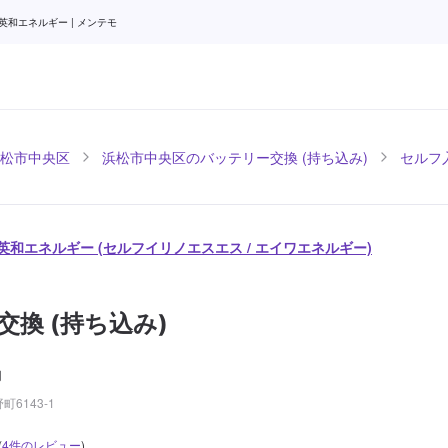
英和エネルギー | メンテモ
松市中央区
浜松市中央区のバッテリー交換 (持ち込み)
セルフ入
株)英和エネルギー (セルフイリノエスエス / エイワエネルギー)
換 (持ち込み)
円
6143-1
(
4
件のレビュー
)