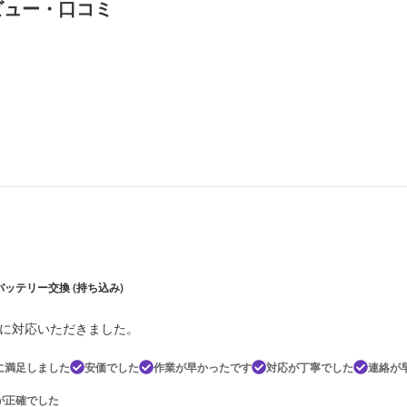
ビュー・口コミ
| バッテリー交換 (持ち込み)
に対応いただきました。
に満足しました
安価でした
作業が早かったです
対応が丁寧でした
連絡が
が正確でした