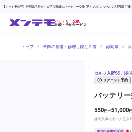
【ネット予約可】静岡県浜松市中央区入野町のバッテリー交換 (持ち込み)ならセルフ入野SS / (株)
バッテリー交換
比較・予約サービス
トップ
全国の整備・修理可能な店舗
静岡県
浜
セルフ入野SS / (
リクエスト予約
バッテリー交
550
51,000
円
〜
静岡県浜松市中央区入野町
平均3時間で返信
5