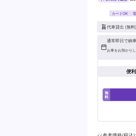
カードOK
電
代車貸出 (無料
通常即日で納
お車をお預かりし
便利
無
料
<<参考価格(税込)>