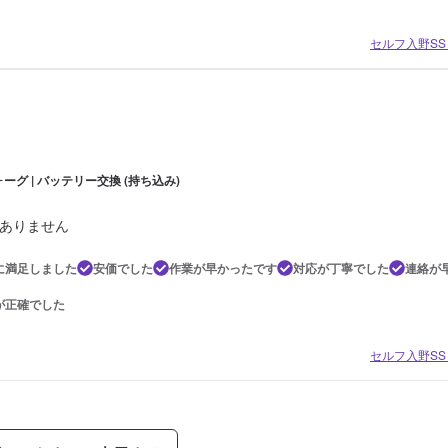
セルフ入野SS 
ーグ | バッテリー交換 (持ち込み)
ありません
に満足しました
安価でした
作業が早かったです
対応が丁寧でした
連絡が
が正確でした
セルフ入野SS 