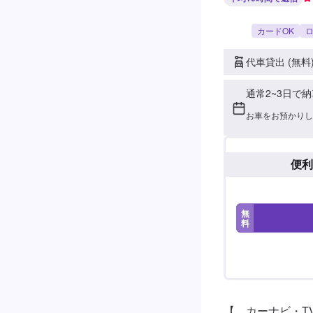
カードOK
ロ
代車貸出 (無料
通常2~3日で納
お車をお預かりし
便利
無
料
【　カーナビ・T