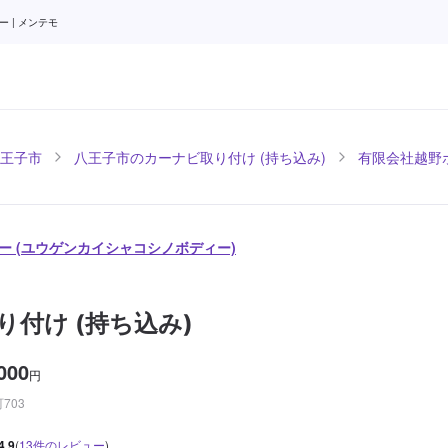
 | メンテモ
王子市
八王子市のカーナビ取り付け (持ち込み)
有限会社越野
ー (ユウゲンカイシャコシノボディー)
り付け (持ち込み)
000
円
703
4.9
(
13
件のレビュー
)