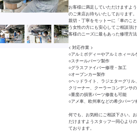
お客様に満足していただけますよう
のご来店お待ちいたしております。

親切・丁寧をモットーに「車のこと
う女性の方にも安心してご相談頂け
客様のニーズに最もあった修理方法
< 対応作業 >

○アルミボディーやアルミホィール
○スチールパーツ製作

○グラスファイバー修理・加工

○オープンカー製作

○ヘッドライト、ラジエターグリル
クリーナー、クーラーコンデンサの
○重度の損害パーツ修復も可能

○アメ車、欧州車などの希少パーツ修
何でも、お気軽にご相談下さい。お
だけますようスタッフ一同心よりの
ております。