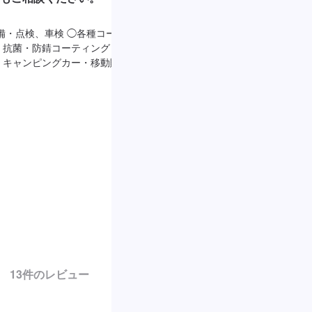
備・点検、車検 ◯各種コーテ
「デントリペア」は、金属部分にできた
抗菌・防錆コーティング） ◯
な専用工具を使って、短時間でキレイに
・キャンピングカー・移動販売
術です。リサイクル部品を使った鈑金塗
費用が気になる方はお気軽にご相談くだ
13
件のレビュー