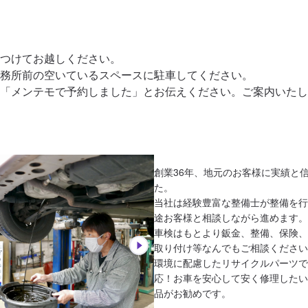
つけてお越しください。

務所前の空いているスペースに駐車してください。

「メンテモで予約しました」とお伝えください。ご案内いたし
創業36年、地元のお客様に実績と
た。

当社は経験豊富な整備士が整備を行
途お客様と相談しながら進めます。

車検はもとより鈑金、整備、保険、車
取り付け等なんでもご相談ください
環境に配慮したリサイクルパーツで
応！お車を安心して安く修理したい
品がお勧めです。
