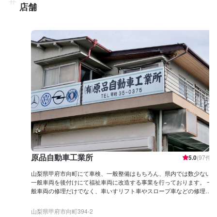
店舗
原品自動車工業所
5.0
(
97
件)
山梨県甲府市向町にて車検、一般整備はもちろん、県内では数少ない
一般車両を後付けにて福祉車両に改造する事業を行っております。 一
般車両の修理だけでなく、車いすリフト車やスロープ車などの修理も
お任せください。 おクルマの運転や乗降りなどに不安や不便を感じて
いる方、福祉住環境コーディネーターの資格も持ち合わせたエンジニ
山梨県甲府市向町394-2
アに是非ご相談下さい！ また、クルマの内装パネルにも利用される