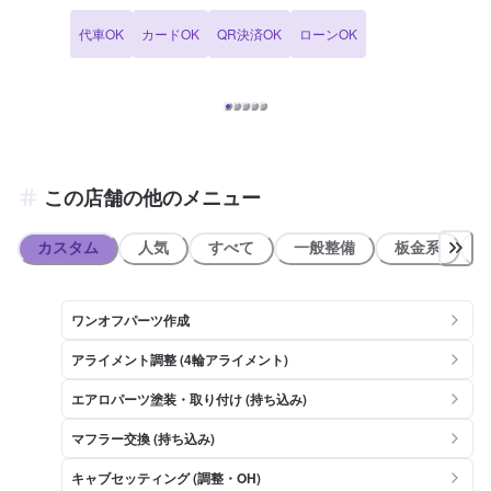
「水圧転写」の技術を用いたカスタムプリントも行っております。 内
代車OK
カードOK
QR決済OK
ローンOK
装パネルやドアミラー、家電のカバーや小物まで自分好みのオリジナ
ルな一品の制作も致します。
この店舗の他のメニュー
カスタム
人気
すべて
一般整備
板金系
ワンオフパーツ作成
アライメント調整 (4輪アライメント)
エアロパーツ塗装・取り付け (持ち込み)
マフラー交換 (持ち込み)
キャブセッティング (調整・OH)