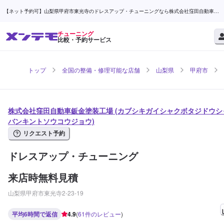
【ネット予約可】山梨県甲府市東光寺のドレスアップ・チューニングなら株式会社窪田自動車鈑
金塗装工場 | メンテモ
チューニング
比較・予約サービス
トップ
全国の整備・修理可能な店舗
山梨県
甲府市
株式会社窪田自動車鈑金塗装工場 (カブシキガイシャクボタジドウシ
バンキントソウコウジョウ)
リクエスト予約
ドレスアップ・チューニング
来店時無料見積
山梨県甲府市東光寺2-23-19
平均6時間で返信
4.9
(
61
件のレビュー
)