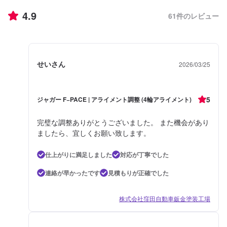
4.9
61
件のレビュー
せいさん
2026/03/25
5
ジャガー F−PACE | アライメント調整 (4輪アライメント)
完璧な調整ありがとうございました。 また機会があり
ましたら、宜しくお願い致します。
仕上がりに満足しました
対応が丁寧でした
連絡が早かったです
見積もりが正確でした
株式会社窪田自動車鈑金塗装工場