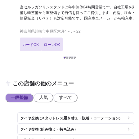
当セルフガソリンスタンドは年中無休24時間営業です。自社工場を完
備し軽整備から重整備まで自信を持ってご提供します。勿論、板金・
簡易板金（リペア）も対応可能です。 国産車全メーカーから輸入車ま
で対応可能です。 お気軽にお問合せ下さい。
神奈川県川崎市中原区木月4－5－22
カードOK
ローンOK
この店舗の他のメニュー
一般整備
人気
すべて
タイヤ交換 (スタッドレス履き替え・脱着・ローテーション)
タイヤ交換 (組み換え・持ち込み)