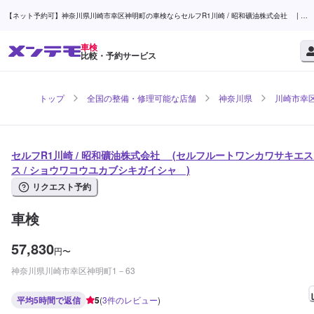
【ネット予約可】神奈川県川崎市幸区神明町の車検ならセルフR1川崎 / 昭和礦油株式会社 | メ
ンテモ
車検
比較・予約サービス
トップ
全国の整備・修理可能な店舗
神奈川県
川崎市幸
セルフR1川崎 / 昭和礦油株式会社 (セルフルートワンカワサキエ
ス / ショウワコウユカブシキガイシャ )
リクエスト予約
車検
57,830
円
〜
神奈川県川崎市幸区神明町1－63
平均5時間で返信
5
(
3
件のレビュー
)