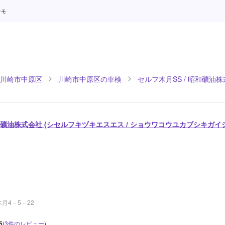
テモ
川崎市中原区
川崎市中原区の車検
セルフ木月SS / 昭和礦油
昭和礦油株式会社 (シセルフキヅキエスエス / ショウワコウユカブシキガイ
月4－5－22
5
(
3
件のレビュー
)