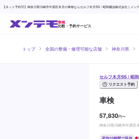
【ネット予約可】神奈川県川崎市中原区木月の車検ならセルフ木月SS / 昭和礦油株式会社 | メン
車検
比較・予約サービス
トップ
全国の整備・修理可能な店舗
神奈川県
セルフ木月SS / 
リクエスト予約
車検
57,830
円
〜
神奈川県川崎市中原区木
平均10時間で返信