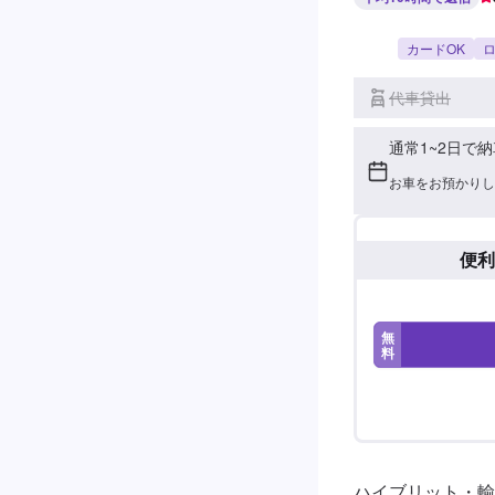
カードOK
ロ
代車貸出
通常1~2日で納
お車をお預かりし
便利
無
料
ハイブリット・輸