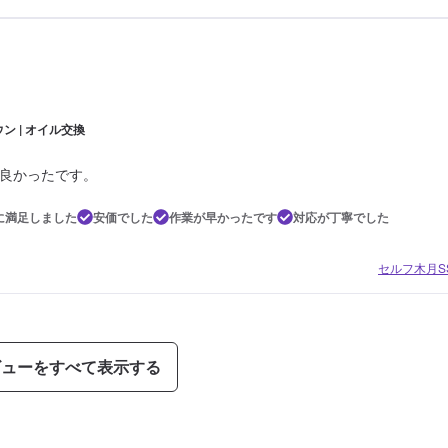
ン | オイル交換
良かったです。
に満足しました
安価でした
作業が早かったです
対応が丁寧でした
セルフ木月S
ビューをすべて表示する