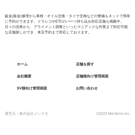
鈑金(板金)修理から車検・オイル交換・タイヤ交換などの整備もネットで簡単
に予約ができます。ドラレコやETCのパーツ持ち込み対応店舗も掲載中。
日々の洗車から、アライメント調整といったマニアックな作業まで対応可能
な店舗探しができ、来店予約まで対応しております。
ホーム
店舗を探す
会社概要
店舗様向け管理画面
SV様向け管理画面
お問い合わせ
運営元：株式会社メンテモ
©2023 Mentemo Inc.