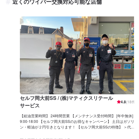
近くのワイパー交換対応可能な店舗
セルフ岡大前SS / (株)マティクスリテール
4.8
(
18
件)
サービス
【給油営業時間】 24時間営業 【メンテナンス受付時間】 [年中無休]
9:00-18:00 【セルフ岡大前SSのお得なキャンペーン】 土日はガソリ
ン・軽油が２円引きとなります！ 【セルフ岡大前SSの特徴】 ＞代車
無料貸出可（詳しくはネット予約時にご選択ください） ＞キーパー1
級 3名 2級 1名 が在籍しております。 プロの技術でお車