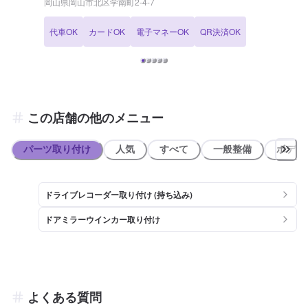
岡山県岡山市北区学南町2-4-7
を綺麗にする手助けをさせていただきます。 ＞レンタカー 当店で
はレンタカーも取り扱っております。詳しくはお問合せください。 ＞
代車OK
カードOK
電子マネーOK
QR決済OK
その他 車の売買や保険につきましてもお気軽にご相談下さい。
この店舗の他のメニュー
パーツ取り付け
人気
すべて
一般整備
ボディ
ドライブレコーダー取り付け (持ち込み)
ドアミラーウインカー取り付け
よくある質問