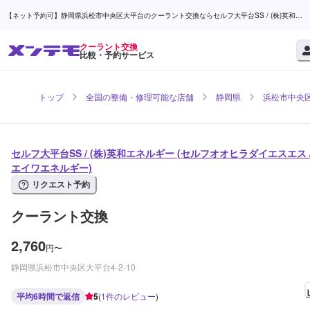
【ネット予約可】静岡県浜松市中央区大平台のクーラント交換ならセルフ大平台SS / (株)英和エ
ネルギー | メンテモ
クーラント交換
比較・予約サービス
トップ
全国の整備・修理可能な店舗
静岡県
浜松市中央
セルフ大平台SS / (株)英和エネルギー (セルフオオヒラダイエスエス 
エイワエネルギー)
リクエスト予約
クーラント交換
2,760
円
〜
静岡県浜松市中央区大平台4-2-10
平均6時間で返信
5
(
1
件のレビュー
)