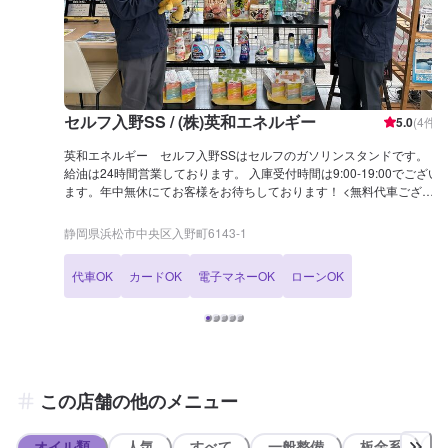
セルフ入野SS / (株)英和エネルギー
5.0
(
4
件)
英和エネルギー セルフ入野SSはセルフのガソリンスタンドです。
給油は24時間営業しております。 入庫受付時間は9:00-19:00でござい
ます。年中無休にてお客様をお待ちしております！ <無料代車ござい
ます>> 修理・整備の際にご利用いただける無料の代車をご用意して
おります。 ワゴンR(AT)、ラパン(AT)がございます。
静岡県浜松市中央区入野町6143-1
代車OK
カードOK
電子マネーOK
ローンOK
この店舗の他のメニュー
オイル類
人気
すべて
一般整備
板金系