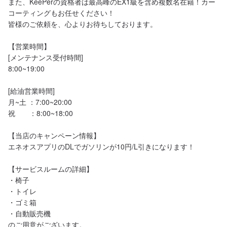
また、KeePerの資格者は最高峰のEX1級を含め複数名在籍！カー
コーティングもお任せください！

皆様のご依頼を、心よりお待ちしております。

【営業時間】

[メンテナンス受付時間]

8:00~19:00

[給油営業時間]

月~土 ：7:00~20:00

祝　　：8:00~18:00

【当店のキャンペーン情報】

エネオスアプリのDLでガソリンが10円/L引きになります！

【サービスルームの詳細】

・椅子

・トイレ

・ゴミ箱

・自動販売機

のご用意がございます。
