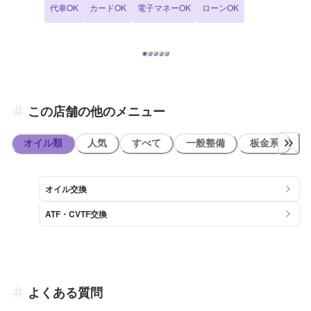
代車OK
カードOK
電子マネーOK
ローンOK
アプリ会員になるとガソリンが10円引きです！ 【サービスルームの
詳細】 ・椅子 ・トイレ ・ゴミ箱 ・自販機 ・喫煙室 のご用意がござ
います！お気軽にどうぞ！ 【アクセス】 当店は国道309号線沿いにご
ざいます。大阪市立平野西小学校の近くです。 また、南港通りの平野
区役所の交差点を北に300mくらいの場所にございます。
この店舗の他のメニュー
オイル類
人気
すべて
一般整備
板金系
オイル交換
ATF・CVTF交換
よくある質問