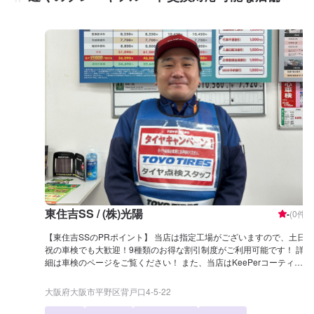
東住吉SS / (株)光陽
-
(
0
件)
【東住吉SSのPRポイント】 当店は指定工場がございますので、土日
祝の車検でも大歓迎！9種類のお得な割引制度がご利用可能です！ 詳
細は車検のページをご覧ください！ また、当店はKeePerコーティン
グが得意です。EXキーパーの資格者も在籍しておりますので、ぜひ当
店にご依頼ください！ 【営業時間】 [メンテナンス受付時間] 月~土 ：
大阪府大阪市平野区背戸口4-5-22
9:00~18:00 日・祝：9:00~17:00 [給油営業時間] 月~土 ：7:00~20:00
日・祝：8:00~18:00 【当店のキャンペーン情報】 今なら、エネオス