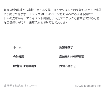
鈑金(板金)修理から車検・オイル交換・タイヤ交換などの整備もネットで簡単
に予約ができます。ドラレコやETCのパーツ持ち込み対応店舗も掲載中。
日々の洗車から、アライメント調整といったマニアックな作業まで対応可能
な店舗探しができ、来店予約まで対応しております。
ホーム
店舗を探す
会社概要
店舗様向け管理画面
SV様向け管理画面
お問い合わせ
運営元：株式会社メンテモ
©2023 Mentemo Inc.