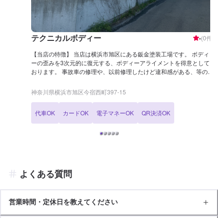
テクニカルボディー
-
(
0
件)
【当店の特徴】 当店は横浜市旭区にある鈑金塗装工場です。 ボディ
ーの歪みを3次元的に復元する、ボディーアライメントを得意として
おります。 事故車の修理や、以前修理したけど違和感がある、等のお
悩みもお待ちしております。 また、FRPパーツのご相談も喜んでお受
けいたします。 もちろん取り付けも、また、割れの修復や欠損したパ
神奈川県横浜市旭区今宿西町397-15
ーツの補修もご依頼ください。 こんなことはできる？と言ったことで
も構いませんのでご相談くださいませ！ 【得意な車種について】 ・
代車OK
カードOK
電子マネーOK
QR決済OK
以前専門的に整備を行なっていた空冷のポルシェ ・NSXやS2000等、
JDM車 ・国産車全般
よくある質問
営業時間・定休日を教えてください