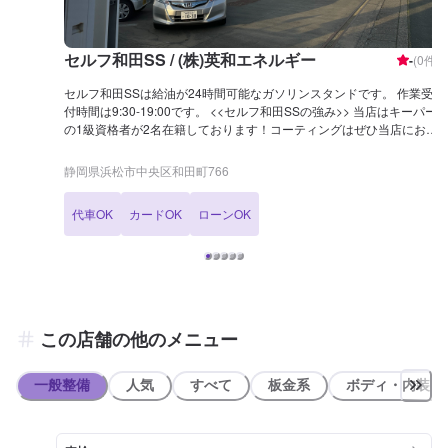
セルフ和田SS / (株)英和エネルギー
-
(
0
件)
セルフ和田SSは給油が24時間可能なガソリンスタンドです。 作業受
付時間は9:30-19:00です。 <<セルフ和田SSの強み>> 当店はキーパー
の1級資格者が2名在籍しております！コーティングはぜひ当店にお任
せください。 車内の清掃や消臭なども得意としております。ご予約お
待ちしております。 <<アクセス>> 国道152号線・県道45号線に挟ま
静岡県浜松市中央区和田町766
れたところにございます。 宮竹交差点のすぐ近くです。
代車OK
カードOK
ローンOK
この店舗の他のメニュー
一般整備
人気
すべて
板金系
ボディ・内装