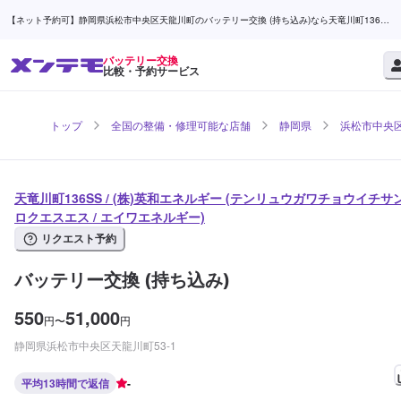
【ネット予約可】静岡県浜松市中央区天龍川町のバッテリー交換 (持ち込み)なら天竜川町136SS
/ (株)英和エネルギー | メンテモ
バッテリー交換
比較・予約サービス
トップ
全国の整備・修理可能な店舗
静岡県
浜松市中央
天竜川町136SS / (株)英和エネルギー (テンリュウガワチョウイチサ
ロクエスエス / エイワエネルギー)
リクエスト予約
バッテリー交換 (持ち込み)
550
51,000
円
〜
円
静岡県浜松市中央区天龍川町53-1
平均13時間で返信
-