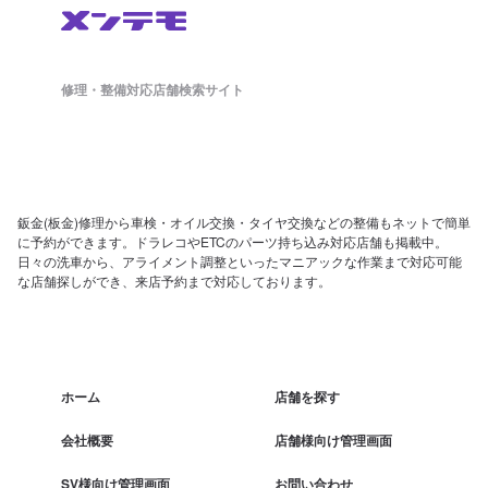
修理・整備対応店舗検索サイト
鈑金(板金)修理から車検・オイル交換・タイヤ交換などの整備もネットで簡単
に予約ができます。ドラレコやETCのパーツ持ち込み対応店舗も掲載中。
日々の洗車から、アライメント調整といったマニアックな作業まで対応可能
な店舗探しができ、来店予約まで対応しております。
ホーム
店舗を探す
会社概要
店舗様向け管理画面
SV様向け管理画面
お問い合わせ