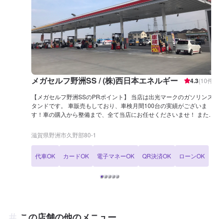
メガセルフ野洲SS / (株)西日本エネルギー
4.3
(
10
件)
【メガセルフ野洲SSのPRポイント】 当店は出光マークのガソリンス
タンドです。 車販売もしており、車検月間100台の実績がございま
す！車の購入から整備まで、全て当店にお任せくださいませ！ また、
当店は整備認証を取得しておりますので、お車の足回りの整備なども
しっかり整備が可能です。 【営業時間】 [メンテナンス受付時間] 全
滋賀県野洲市久野部80-1
日：9：00〜18：30 [給油営業時間] 全日：24h営業 【サービスルーム
の詳細】 ✅椅子 ✅トイレ ✅ゴミ箱 ✅自販機 ✅喫煙室 のご用意がござ
代車OK
カードOK
電子マネーOK
QR決済OK
ローンOK
います。お気軽にご利用ください！ 【資格保持者が在籍】 当店には2
級整備士が2名、在籍しております。資格を持った整備士が作業いた
しますので、ご安心くださいませ。 【アクセス】 当店は大津能登川
長浜線(県道2号線)沿いにございます。 ファミリーマートと併設して
いる店舗です。 野洲駅から約500mのところに位置しております。
この店舗の他のメニュー