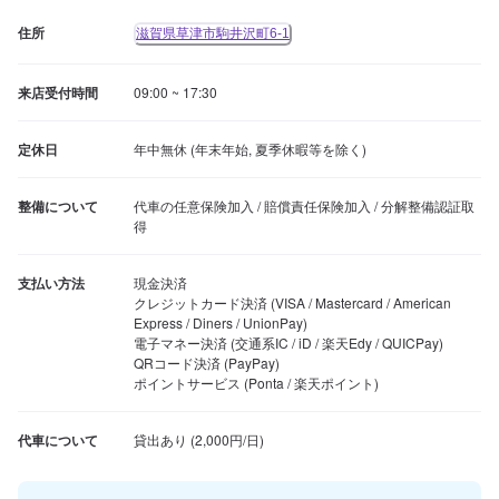
住所
滋賀県草津市駒井沢町6-1
来店受付時間
09:00 ~ 17:30
定休日
年中無休 (年末年始, 夏季休暇等を除く)
整備について
代車の任意保険加入 / 賠償責任保険加入 / 分解整備認証取
得
支払い方法
現金決済

クレジットカード決済 (VISA / Mastercard / American 
Express / Diners / UnionPay)

電子マネー決済 (交通系IC / iD / 楽天Edy / QUICPay)

QRコード決済 (PayPay)

ポイントサービス (Ponta / 楽天ポイント)
代車について