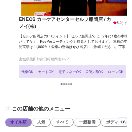
ENEOS カーケアセンターセルフ船岡店 / カ
5.0
(
1
件)
メイ(株)
【セルフ船岡店のPRポイント】 セルフ船岡店では、2年に1度の車検
だけでなく、KeePerコーティングも得意としております。 車検の年
間実績は11,000台！愛車の整備はぜひ当店にご依頼ください。丁寧・
親切な接客だけでなく、低価格で安心な車検を心がけております。 1
級整備士を始めとした経験豊富な整備士が当店には在籍しているた
宮城県柴田郡柴田町船岡南1-9-1
め、レベルの高い整備が可能です。KeePerにおいてもEX1級資格者を
始め、多くの技術者が在籍しておりますので、安心してお任せくださ
代車OK
カードOK
電子マネーOK
QR決済OK
ローンOK
い。 待合室にはトイレ、ゴミ箱、自販機の設置がございます。 20Lの
給油をすることで、次回使えるQRクーポンを発行しております。
【営業時間】 整備受付時間：9時から18時 (月〜土) 給油営業時間：7
時から20時 (日・祝) 【アクセス】 当店は仙台大学の近くにございま
す。 エネオスの看板が目印です。
この店舗の他のメニュー
オイル類
人気
すべて
一般整備
ボディ・内装