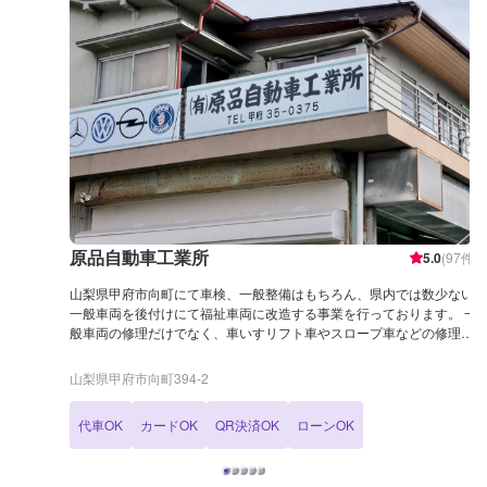
原品自動車工業所
5.0
(
97
件)
山梨県甲府市向町にて車検、一般整備はもちろん、県内では数少ない
一般車両を後付けにて福祉車両に改造する事業を行っております。 一
般車両の修理だけでなく、車いすリフト車やスロープ車などの修理も
お任せください。 おクルマの運転や乗降りなどに不安や不便を感じて
いる方、福祉住環境コーディネーターの資格も持ち合わせたエンジニ
山梨県甲府市向町394-2
アに是非ご相談下さい！ また、クルマの内装パネルにも利用される
「水圧転写」の技術を用いたカスタムプリントも行っております。 内
代車OK
カードOK
QR決済OK
ローンOK
装パネルやドアミラー、家電のカバーや小物まで自分好みのオリジナ
ルな一品の制作も致します。