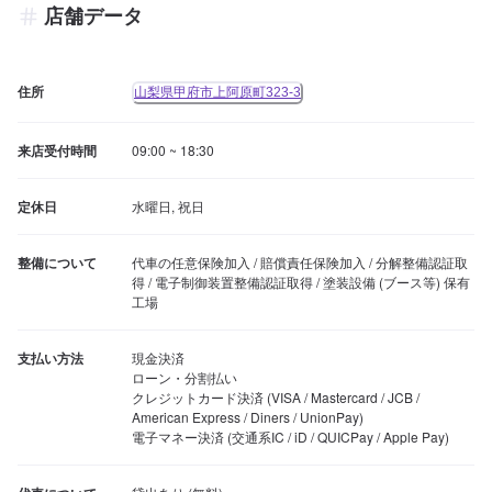
店舗データ
住所
山梨県甲府市上阿原町323-3
来店受付時間
09:00 ~ 18:30
定休日
水曜日, 祝日
整備について
代車の任意保険加入 / 賠償責任保険加入 / 分解整備認証取
得 / 電子制御装置整備認証取得 / 塗装設備 (ブース等) 保有
工場
支払い方法
現金決済

ローン・分割払い

クレジットカード決済 (VISA / Mastercard / JCB / 
American Express / Diners / UnionPay)

電子マネー決済 (交通系IC / iD / QUICPay / Apple Pay)