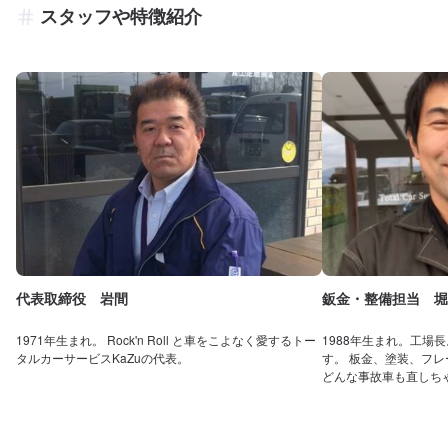
スタッフや特徴紹介
代表取締役 岩間
鈑金・整備担当 堀
1971年生まれ。 Rock'n Roll と車をこよなく愛するトー
1988年生まれ。工場
タルカーサービスKaZuの代表。
す。 板金、塗装、フ
どんな事故車も直しち