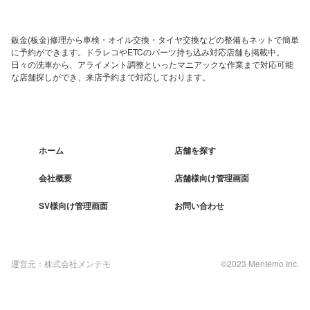
鈑金(板金)修理から車検・オイル交換・タイヤ交換などの整備もネットで簡単
に予約ができます。ドラレコやETCのパーツ持ち込み対応店舗も掲載中。
日々の洗車から、アライメント調整といったマニアックな作業まで対応可能
な店舗探しができ、来店予約まで対応しております。
ホーム
店舗を探す
会社概要
店舗様向け管理画面
SV様向け管理画面
お問い合わせ
運営元：株式会社メンテモ
©2023 Mentemo Inc.