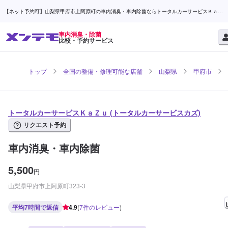
【ネット予約可】山梨県甲府市上阿原町の車内消臭・車内除菌ならトータルカーサービスＫａＺ
ｕ | メンテモ
車内消臭・除菌
比較・予約サービス
トップ
全国の整備・修理可能な店舗
山梨県
甲府市
トータルカーサービスＫａＺｕ (トータルカーサービスカズ)
リクエスト予約
車内消臭・車内除菌
5,500
円
山梨県甲府市上阿原町323-3
平均7時間で返信
4.9
(
7
件のレビュー
)