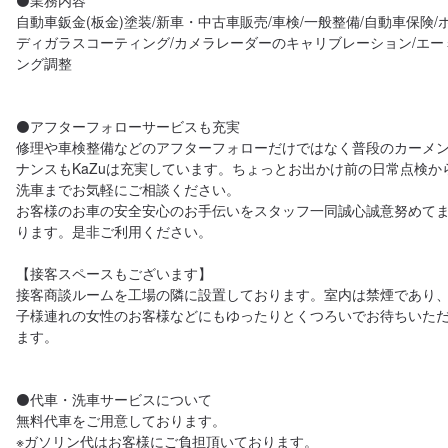
⚫業務内容

自動車鈑金(板金)塗装/新車・中古車販売/車検/一般整備/自動車保険/
ディガラスコーティング/カメラレーダーのキャリブレーション/エー
ング調整

⚫アフターフォローサービスも充実

修理や車検整備などのアフターフォローだけではなく普段のカーメ
ナンスもKaZuは充実しています。ちょっとお出かけ前の日常点検か
洗車までお気軽にご相談ください。

お客様のお車の安全安心のお手伝いをスタッフ一同誠心誠意努めて
ります。是非ご利用ください。

【接客スペースもございます】

接客商談ルームを工場の隣に設置しております。室内は禁煙であり
子様連れの女性のお客様などにもゆったりとくつろいでお待ちいた
ます。

⚫代車・洗車サービスについて

無料代車をご用意しております。

※ガソリン代はお客様にご負担頂いております。
