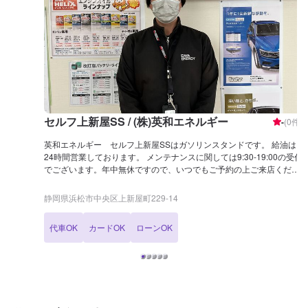
セルフ上新屋SS / (株)英和エネルギー
-
(
0
件)
英和エネルギー セルフ上新屋SSはガソリンスタンドです。 給油は
24時間営業しております。 メンテナンスに関しては9:30-19:00の受付
でございます。年中無休ですので、いつでもご予約の上ご来店くださ
いませ！ 当店では、機械洗車でもスタッフが拭き上げます。洗車だけ
でも、給油や整備の際にもぜひご利用ください！ <<アクセス>> 船越
静岡県浜松市中央区上新屋町229-14
バイパス沿いにございます。上新屋南の交差点のすぐ横です。
代車OK
カードOK
ローンOK