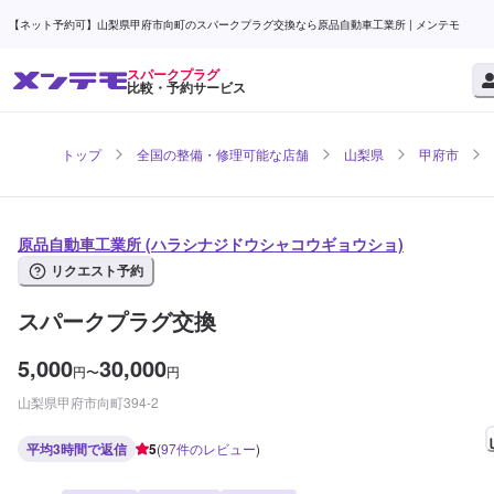
【ネット予約可】山梨県甲府市向町のスパークプラグ交換なら原品自動車工業所 | メンテモ
スパークプラグ
比較・予約サービス
トップ
全国の整備・修理可能な店舗
山梨県
甲府市
原品自動車工業所 (ハラシナジドウシャコウギョウショ)
リクエスト予約
スパークプラグ交換
5,000
30,000
円
〜
円
山梨県甲府市向町394-2
平均3時間で返信
5
(
97
件のレビュー
)