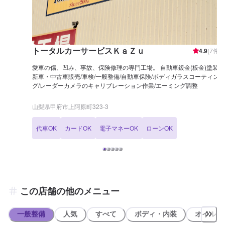
トータルカーサービスＫａＺｕ
4.9
(
7
件)
愛車の傷、凹み、事故、保険修理の専門工場。 自動車鈑金(板金)塗装/
新車・中古車販売/車検/一般整備/自動車保険/ボディガラスコーティン
グ/レーダーカメラのキャリブレーション作業/エーミング調整
山梨県甲府市上阿原町323-3
代車OK
カードOK
電子マネーOK
ローンOK
この店舗の他のメニュー
一般整備
人気
すべて
ボディ・内装
オイル類