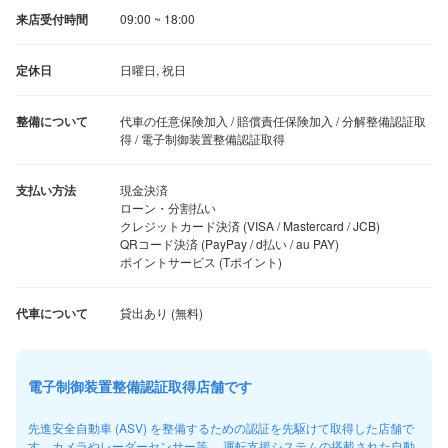
来店受付時間
09:00 ~ 18:00
定休日
日曜日, 祝日
整備について
代車の任意保険加入 / 賠償責任保険加入 / 分解整備認証取
得 / 電子制御装置整備認証取得
支払い方法
現金決済

ローン・分割払い

クレジットカード決済 (VISA / Mastercard / JCB)

QRコード決済 (PayPay / d払い / au PAY)

ポイントサービス (Tポイント)
代車について
電子制御装置整備認証取得店舗です
先進安全自動車 (ASV) を整備するための認証を先駆けて取得した店舗で
す。カメラやレーダーセンサー等、 運転支援システムの搭載された自動