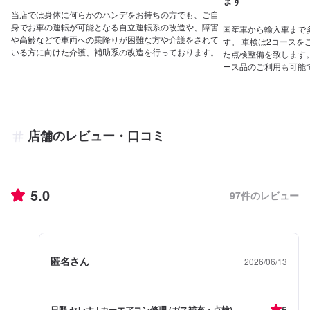
ます
当店では身体に何らかのハンデをお持ちの方でも、ご自
身でお車の運転が可能となる自立運転系の改造や、障害
国産車から輸入車まで
や高齢などで車両への乗降りが困難な方や介護をされて
す。 車検は2コース
いる方に向けた介護、補助系の改造を行っております。
た点検整備を致します
ース品のご利用も可能
店舗のレビュー・口コミ
5.0
97
件のレビュー
匿名さん
2026/06/13
5
日野 セレナ | カーエアコン修理 (ガス補充・点検)