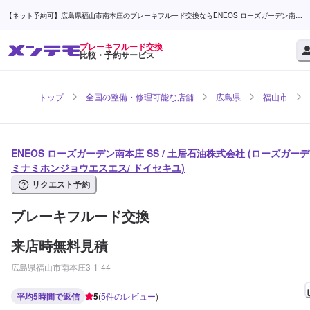
【ネット予約可】広島県福山市南本庄のブレーキフルード交換ならENEOS ローズガーデン南本
庄 SS / 土居石油株式会社 | メンテモ
ブレーキフルード交換
比較・予約サービス
トップ
全国の整備・修理可能な店舗
広島県
福山市
ENEOS ローズガーデン南本庄 SS / 土居石油株式会社 (ローズガー
ミナミホンジョウエスエス/ ドイセキユ)
リクエスト予約
ブレーキフルード交換
来店時無料見積
広島県福山市南本庄3-1-44
平均5時間で返信
5
(
5
件のレビュー
)