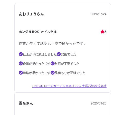
あおりょうさん
2026/07/24
5
ホンダ N-BOX | オイル交換
作業が早くて説明も丁寧で良かったです。
仕上がりに満足しました
安価でした
作業が早かったです
対応が丁寧でした
連絡が早かったです
見積もりが正確でした
ENEOS ローズガーデン南本庄 SS / 土居石油株式会社
匿名さん
2025/09/25