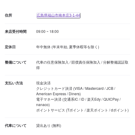
住所
広島県福山市南本庄3-1-44
来店受付時間
09:00 ~ 18:00
定休日
年中無休 (年末年始, 夏季休暇等を除く)
整備について
代車の任意保険加入 / 賠償責任保険加入 / 分解整備認証取
得
支払い方法
現金決済

クレジットカード決済 (VISA / Mastercard / JCB / 
American Express / Diners)

電子マネー決済 (交通系IC / iD / 楽天Edy / QUICPay / 
nanaco)

ポイントサービス (Tポイント / 楽天ポイント / dポイント)
代車について