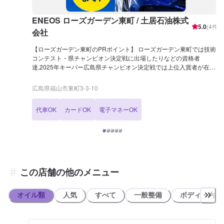
ENEOS ローズガーデン東町 / 土居石油株式
5.0
(
4
件)
会社
【ローズガーデン東町のPRポイント】 ローズガーデン東町では技術
コンテスト・県チャンピオン決定戦に出場したりなどの資格者
達,2025年キーパー広島県チャンピオン決定戦では上位入賞者が在
籍！ KeePerコーティングにも自信があります！詳細は「コーティン
グ」メニューにてご確認ください！ ENEOSのSSアプリインストール
広島県福山市東町3-3-10
や、LINEのお友達登録をしていただくとお得な情報を受け取ることが
できます。 併せてご利用をお待ちしております！ 今ならモバイルエ
代車OK
カードOK
電子マネーOK
ネキー新規登録でお得に給油！！ お困りごとがあればご相談くださ
い！！ 【営業時間】 整備受付時間：9：00〜18：00 給油営業時間：
7：00〜21：00 【在籍整備士】 三級整備士 ：2名 キーパーコーテ
ィング EX：3名 1級：1名 【アクセス】 ゆめタウン福山店方面よ
り国道313号線を北上し「三吉町(北)」の信号を左折し、約600mほど
進むと左手（東町3丁目）に店舗がございます。道路向かいには、藤
井歯科医院様がございます。 【近隣店舗紹介】 ・miya pain ミヤパン
この店舗の他のメニュー
(約80m) ・地中海料理ずっけろさあれ(約110m) ・スーパードラッグ
ひまわり 胡町店(約120m) ・セブンイレブン 福山東町(約150m) ・シ
ャンティ インディア(約190m)
オイル類
人気
すべて
一般整備
ボディ・内装