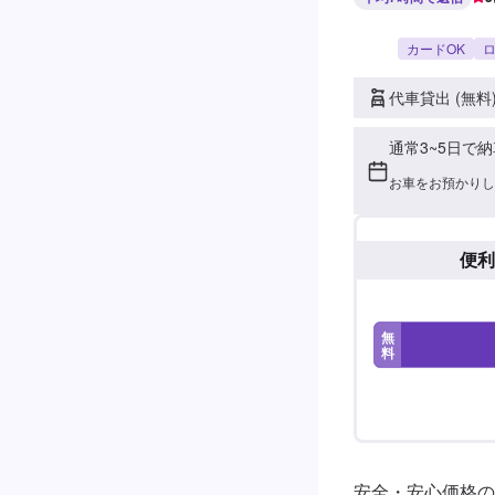
カードOK
ロ
代車貸出 (無料
通常3~5日で納
お車をお預かりし
便利
無
料
安全・安心価格の