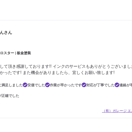
んさん
クロスター | 板金塗装
して頂き感謝しております!! インクのサービスもありがとうございま
かったです! また機会がありましたら、宜しくお願い致します!
に満足しました
安価でした
作業が早かったです
対応が丁寧でした
連絡が
が正確でした
（有）ガレージ エ