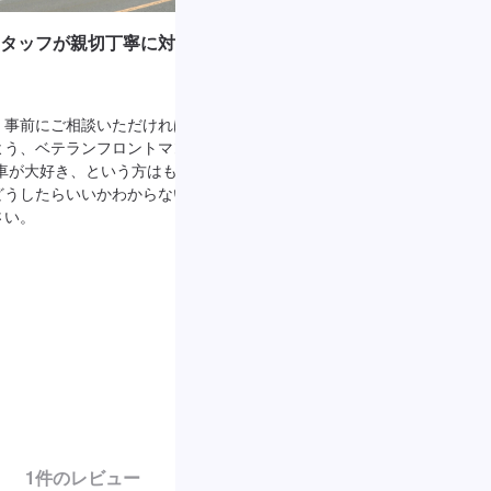
タッフが親切丁寧に対応い
待合室にはキッズスペースも完備！
軽にお越しください。
、事前にご相談いただければ、
カフェのような待合室には、キッズスペ
よう、ベテランフロントマンが
ます。 新車カタログやお車のメンテナ
車が大好き、という方はもちろ
様が遊べるおもちゃなどもご用意してお
どうしたらいいかわからない、
連れの方でもお気軽にお越しいただけま
さい。
1
件のレビュー