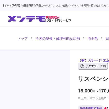
【ネット予約可】埼玉県日高市下鹿山のサスペンション交換 (エアサス・車高調・持ち込み)なら（有）
車高調取付
比較・予約サービス
トップ
全国の整備・修理可能な店舗
埼玉県
日
（有）ガレージ エム
リクエスト予約
サスペンシ
18,000
170,
円
〜
埼玉県日高市下鹿山265
平均7時間で返信
5