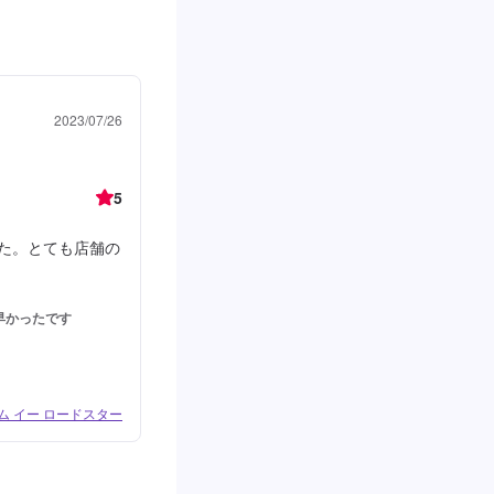
2023/07/26
5
した。とても店舗の
早かったです
ム イー ロードスター