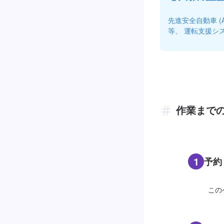
先進安全自動車 
等、 運転支援シ
作業まで
1
予約
この