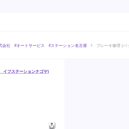
式会社 ifオートサービス ifステーション名古屋
ブレーキ修理 (
ス イフステーションナゴヤ)