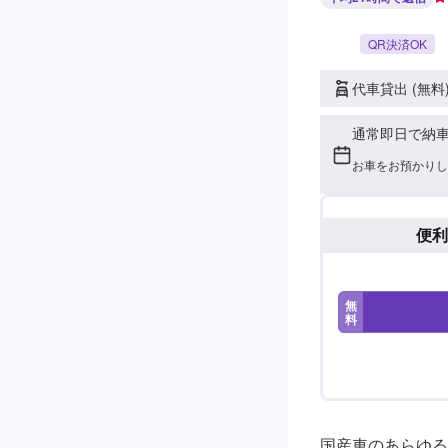
QR決済OK
代車貸出 (無料
通常即日で納
お車をお預かりし
便利
無
料
国産車のあらゆる