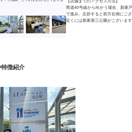
【店舗までのアクセス方法】

県道40号線から向かう場合、新家
で進み、左折すると前方右側にござ
近くには新家第三公園がございます
や特徴紹介