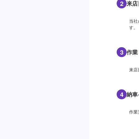
2
来店
当社
す。
3
作業
来店
4
納車
作業