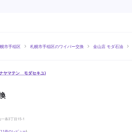
幌市手稲区
札幌市手稲区のワイパー交換
金山店 モダ石油
カナヤマテン モダセキユ)
換
条3丁目15-1
(
11
件のレビュー
)