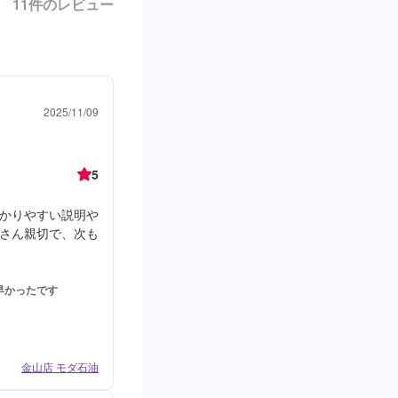
11
件のレビュー
2025/11/09
5
かりやすい説明や
さん親切で、次も
早かったです
金山店 モダ石油