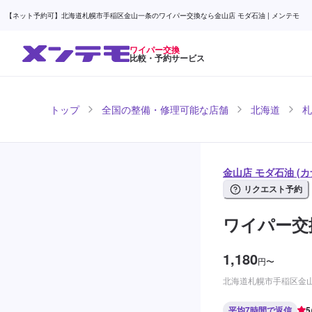
【ネット予約可】北海道札幌市手稲区金山一条のワイパー交換なら金山店 モダ石油 | メンテモ
ワイパー交換
比較・予約サービス
トップ
全国の整備・修理可能な店舗
北海道
札
金山店 モダ石油 (
リクエスト予約
ワイパー交
1,180
円
〜
北海道札幌市手稲区金山一
平均7時間で返信
5