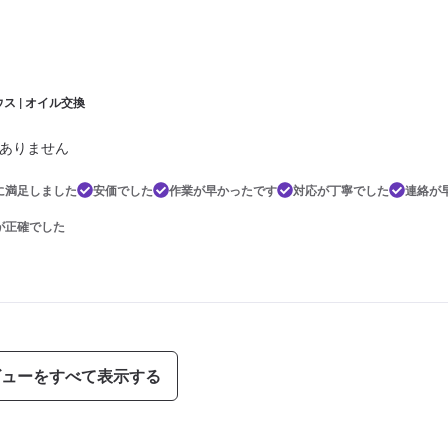
ス | オイル交換
ありません
に満足しました
安価でした
作業が早かったです
対応が丁寧でした
連絡が
が正確でした
ビューをすべて表示する