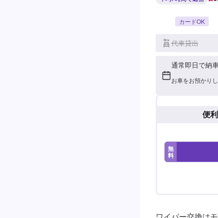
カードOK
代車貸出
通常即日で納
お車をお預かりし
便利
無
料
ワイパー交換はモ