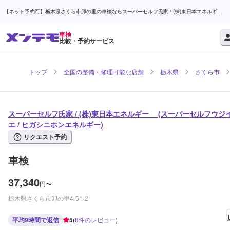
【ネット予約可】栃木県さくら市卯の里の車検ならスーパーセルフ氏家 / (株)東日本エネルギ
ー | メンテモ
車検
比較・予約サービス
トップ
全国の整備・修理可能な店舗
栃木県
さくら市
スーパーセルフ氏家 / (株)東日本エネルギー (スーパーセルフウジ
エ / ヒガシニホンエネルギー)
リクエスト予約
車検
37,340
円
〜
栃木県さくら市卯の里4-51-2
平均9時間で返信
5
(
8
件のレビュー
)