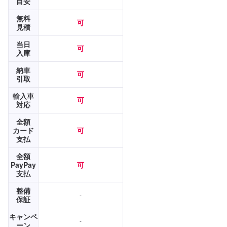
目安
無料
可
見積
当日
可
入庫
納車
可
引取
輸入車
可
対応
全額
カード
可
支払
全額
PayPay
可
支払
整備
-
保証
キャンペ
-
ーン