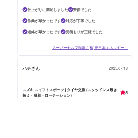
仕上がりに満足しました
安価でした
作業が早かったです
対応が丁寧でした
連絡が早かったです
見積もりが正確でした
スーパーセルフ氏家 / (株)東日本エネルギー
ハチさん
2025/07/18
スズキ スイフトスポーツ | タイヤ交換 (スタッドレス履き
5
替え・脱着・ローテーション)
無
無
迅速にご対応いただきありがとうございました。
電話でお問い合わせ
ネットで予約
料
料
仕上がりに満足しました
安価でした
作業が早かったです
対応が丁寧でした