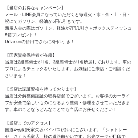
【当店のお得なキャンペーン】

メール・LINE会員になっていただくと毎週火・水・金・土・日・
祝にてガソリン、軽油が5円/L引きです。

新規入会の際はガソリン、軽油が7円/L引き＋ボックスティッシュ
5箱プレゼント！

Drive onの併用でさらに3円/L引き！

【国家資格保持者が在籍】

当店は2級整備士が1名、3級整備士が1名所属しております。車の
プロによるチェックをいたします。お気軽にご来店・ご相談くだ
さいませ！

【当店は認証資格を持っております】

当店は分解整備認証の取得店舗でございます。お客様のカーライ
フが安全で楽しいものになるよう整備・修理をさせていただきま
す。車のことならどんなことでも当店にお任せください！

【当店までのアクセス】

国道4号線(氏家矢坂バイパス)沿いにございます。「シャトレー
ゼ　さくら氏家店」様の道路向かいです。出光マークが目印で