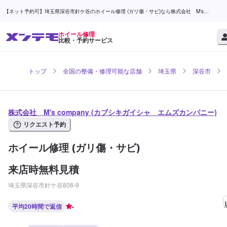
【ネット予約可】埼玉県深谷市針ケ谷のホイール修理 (ガリ傷・サビ)なら株式会社 M's
company | メンテモ
ホイール修理
比較・予約サービス
トップ
全国の整備・修理可能な店舗
埼玉県
深谷市
株式会社 M's company (カブシキガイシャ エムズカンパニー)
リクエスト予約
ホイール修理 (ガリ傷・サビ)
来店時無料見積
埼玉県深谷市針ケ谷806‐9
平均20時間で返信
-