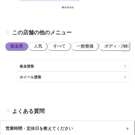
法をご提案いたします。 フロンガス交換機有！最新車種のエアコン修
理も対応できます！全員業界歴20年以上の大ベテランの作業員です。
お客様の愛車をご安心してお任せください！
この店舗の他のメニュー
板金系
人気
すべて
一般整備
ボディ・内装
板金塗装
ホイール塗装
よくある質問
営業時間・定休日を教えてください