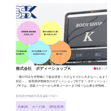
株式会社 ボディーショップＫ
5.0
(
11
件)
「傷や凹みを伊勢崎にて鈑金塗装～小さなキズから大きなへこみまで
対応～」 群馬県伊勢崎市のボディーショップKです！ ボディーショッ
プKでは、国産メーカーから外車メーカーまで様々なお車を伊勢崎市
にて対応してきた実績があり、他社で断られてしまったようなお車で
あっても鈑金塗装で修理いたします。 線キズからへこみ・塗装の色あ
群馬県伊勢崎市馬見塚町1762‐1
せや剥げなどお客様の大切な愛車をプロの技でお直しいたします。お
困りのことがございましたらなんでもご相談ください！ 鈑金塗装のプ
代車OK
カードOK
QR決済OK
ロフェッショナルがお車の状態をしっかりと判断し、適切な修理の方