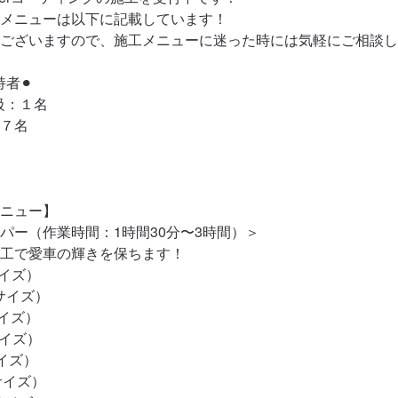
メニューは以下に記載しています！

ございますので、施工メニューに迷った時には気軽にご相談し
者⚫︎

：１名

７名

ニュー】

パー（作業時間：1時間30分〜3時間）＞

工で愛車の輝きを保ちます！

イズ）

サイズ）

イズ）

イズ）

イズ）

サイズ）
