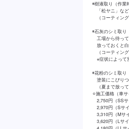
◉樹液取り（作業時
　「松ヤニ」など
　（コーティング
◉石灰のシミ取り

　工場から待って
　放っておくと白
　（コーティング
　※症状によって
◉花粉のシミ取り

　塗装にこびりつ
　（夏まで放って
⚪︎施工価格（車サ
　2,750円（SSサ
　2,970円（Sサ
　3,310円（Mサ
　3,620円（Lサイ
　4,180円（LLサ