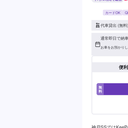
カードOK
Q
代車貸出 (無料
通常即日で納
お車をお預かりし
便利
無
料
神戸SSではKee