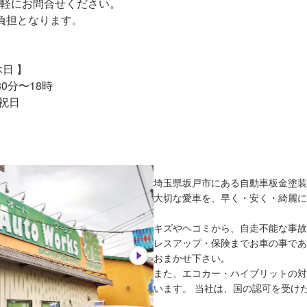
軽にお問合せください。

負担となります。

日 】

0分〜18時

・祝日
埼玉県坂戸市にある自動車板金塗装会
大切な愛車を、早く・安く・綺麗に修
キズやヘコミから、自走不能な事故
レスアップ・保険までお車の事であ
おまかせ下さい。 

また、エコカー・ハイブリットの対
います。 当社は、国の認可を受けた