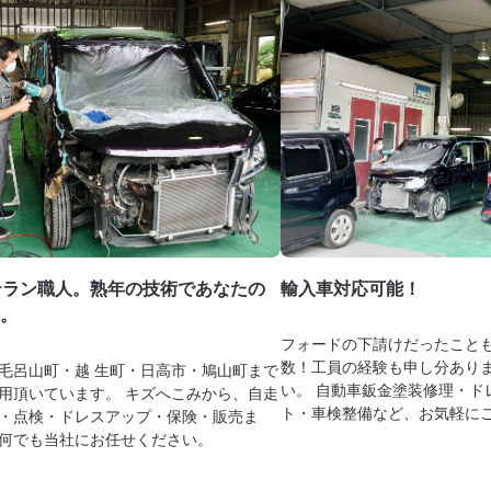
テラン職人。熟年の技術であなたの
輸入車対応可能！
。
フォードの下請けだったこと
数！工員の経験も申し分あり
毛呂山町・越 生町・日高市・鳩山町まで
い。 自動車鈑金塗装修理・ド
用頂いています。 キズへこみから、自走
ト・車検整備など、お気軽に
・点検・ドレスアップ・保険・販売ま
何でも当社にお任せください。