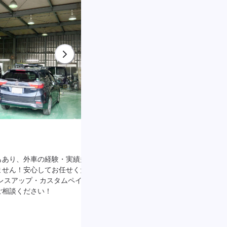
G'ZOX 施工店 今までのコーテ
性能！
もあり、外車の経験・実績多
ません！安心してお任せくださ
ハイモスコートまでお任せください。ガ
レスアップ・カスタムペイン
ングでありながら強力な撥水性能で紫外
ご相談ください！
の悪影響からボディを守ります。 塗装
コーティング性能をキープします。ぜひ