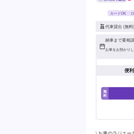
カードOK
ロ
代車貸出 (無料
納車まで要相
お車をお預かりし
便利
無
料
\ お車のラジエータ