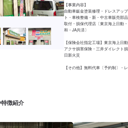
【事業内容】

自動車鈑金塗装修理・ドレスアップ
ト・車検整備・新・中古車販売部品
取付・損保代理店〔東京海上日動・
和・JA共済〕

【保険会社指定工場】東京海上日動保
アクサ損害保険・三井ダイレクト損
日新火災

【その他】無料代車〔予約制〕・レ
や特徴紹介