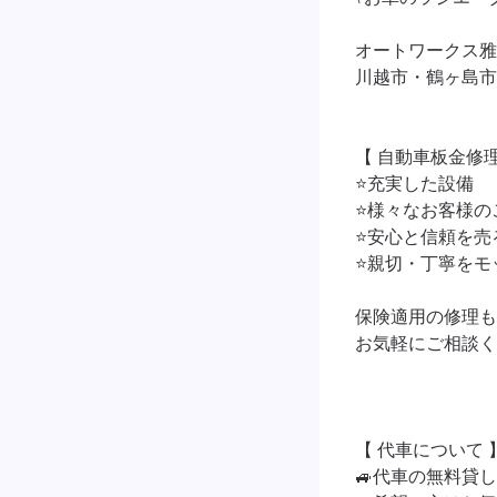
オートワークス雅
川越市・鶴ヶ島市
【 自動車板金修理
⭐️充実した設備

⭐️様々なお客様の
⭐️安心と信頼を
⭐️親切・丁寧を
保険適用の修理も
お気軽にご相談く
【 代車について 】
🚙代車の無料貸