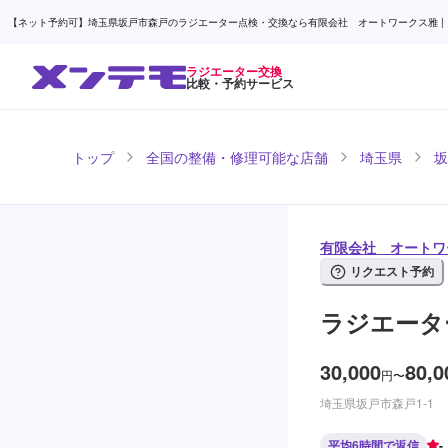
【ネット予約可】埼玉県坂戸市森戸のラジエーター点検・交換なら有限会社 オートワークス雅 |
ラジエーター交換
比較・予約サービス
トップ
全国の整備・修理可能な店舗
埼玉県
坂
有限会社 オートワ
リクエスト予約
ラジエータ
30,000
80,0
円
〜
埼玉県坂戸市森戸1-1
平均6時間で返信
-