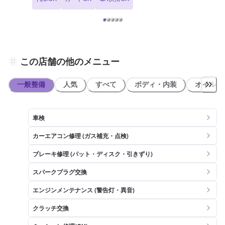
ロの手で行います。安心してお車をお預けくださいませ！ 【当店は認
証設備を備えております】 セルフ南港ポートタウンSSでは、分解整
備認証を取得しております。 お車のトラブルにも幅広くご対応可能で
すので、当店にお任せください！ 【当店までのアクセス】 当店は
「南港中7交差点」の角にございます。 セブンイレブン大阪南港中8
丁目店方面に向かう道路からアクセス可能です。
この店舗の他のメニュー
一般整備
人気
すべて
ボディ・内装
オイル類
車検
カーエアコン修理 (ガス補充・点検)
ブレーキ修理 (パット・ディスク・引きずり)
スパークプラグ交換
エンジンメンテナンス (警告灯・異音)
クラッチ交換