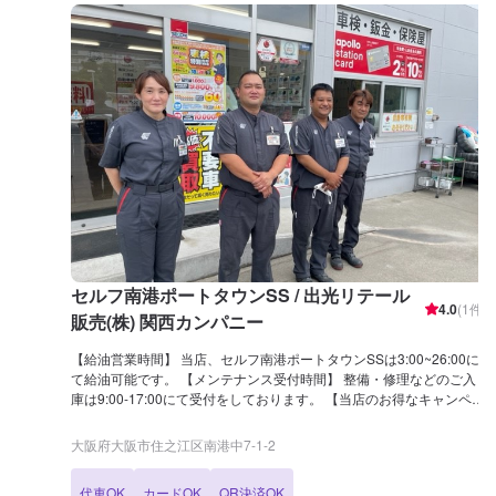
セルフ南港ポートタウンSS / 出光リテール
4.0
(
1
件)
販売(株) 関西カンパニー
【給油営業時間】 当店、セルフ南港ポートタウンSSは3:00~26:00に
て給油可能です。 【メンテナンス受付時間】 整備・修理などのご入
庫は9:00-17:00にて受付をしております。 【当店のお得なキャンペー
ン】 ドライブペイ、ドライブオンのご利用おすすめ！！ 給油をクレ
ジットカードでされているお客様は、ドライブペイ、ドライブオンの
大阪府大阪市住之江区南港中7-1-2
利用で最大7円/L引き！ 【国家資格保持者が在籍】 セルフ南港ポート
タウンSSでは、2級整備士が3名在籍しております。 整備、修理をプ
代車OK
カードOK
QR決済OK