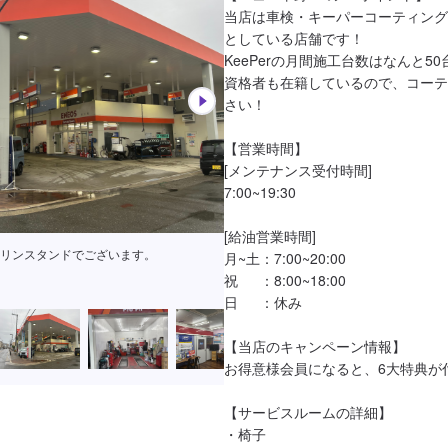
当店は車検・キーパーコーティング
としている店舗です！

KeePerの月間施工台数はなんと50
資格者も在籍しているので、コーテ
さい！

【営業時間】

[メンテナンス受付時間]

7:00~19:30

[給油営業時間]

リンスタンドでございます。
月~土：7:00~20:00

祝　  ：8:00~18:00

日　  ：休み

【当店のキャンペーン情報】

お得意様会員になると、6大特典が付
【サービスルームの詳細】

・椅子
