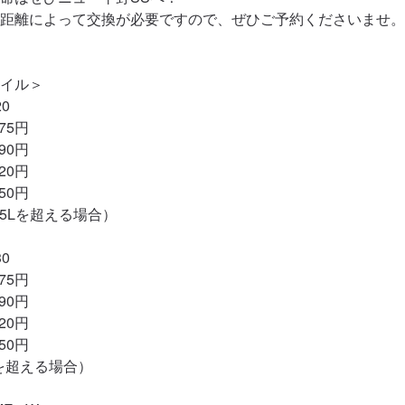
距離によって交換が必要ですので、ぜひご予約くださいませ。

イル＞

0

5円

0円

0円

0円

5L（5Lを超える場合）

0

5円

0円

0円

0円

5Lを超える場合）
