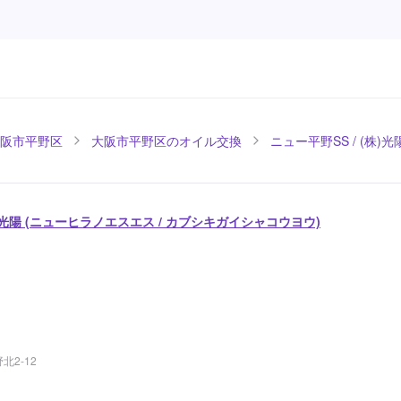
阪市平野区
大阪市平野区のオイル交換
ニュー平野SS / (株)光
株)光陽 (ニューヒラノエスエス / カブシキガイシャコウヨウ)
2-12