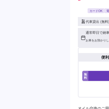
カードOK
電
代車貸出 (無料
通常即日で納
お車をお預かりし
便利
無
料
オイル交換のご用