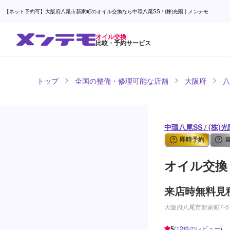
【ネット予約可】大阪府八尾市新家町のオイル交換なら中環八尾SS / (株)光陽 | メンテモ
オイル交換
比較・予約サービス
トップ
全国の整備・修理可能な店舗
大阪府
八
中環八尾SS / (株
即時予約
オイル交換
来店時無料見
大阪府八尾市新家町7-5
5
(
12
件のレビュー
)