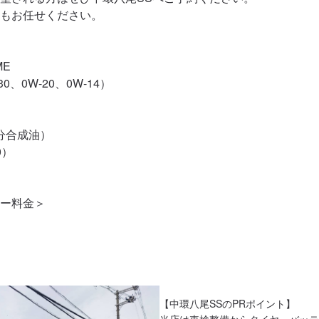
もお任せください。

E

0、0W-20、0W-14）

分合成油）

）

ー料金＞

【中環八尾SSのPRポイント】

当店は車検整備からタイヤ、バッテ