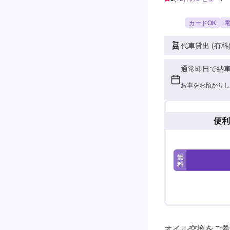
カードOK
電
代車貸出 (有料
通常即日で納
お車をお預かりし
便利
無
料
オイル交換をご希