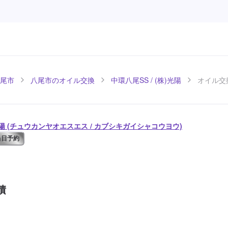
尾市
八尾市のオイル交換
中環八尾SS / (株)光陽
オイル交
)光陽 (チュウカンヤオエスエス / カブシキガイシャコウヨウ)
当日予約
積