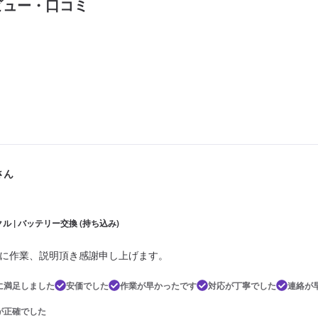
ビュー・口コミ
eさん
ル | バッテリー交換 (持ち込み)
に作業、説明頂き感謝申し上げます。
に満足しました
安価でした
作業が早かったです
対応が丁寧でした
連絡が
が正確でした