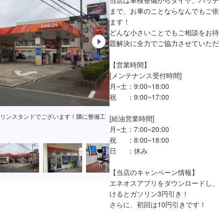
まで、お車のことならなんでもご依
ます！

どんな小さいことでもご相談をお待
題解決に全力でご協力させていただ
【営業時間】

[メンテナンス受付時間]

月~土：9:00~18:00

祝　  ：9:00~17:00

手洗いやゴミ箱も設置しております！
[給油営業時間]

月~土：7:00~20:00

祝　  ：8:00~18:00

日　  ：休み

【当店のキャンペーン情報】

エネオスアプリをダウンロードし、
けるとガソリン3円引き！

さらに、初回は10円引きです！
