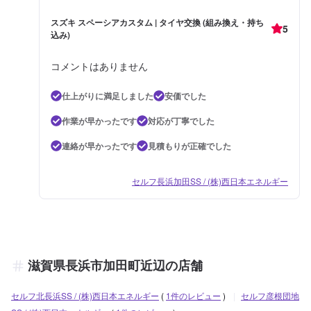
スズキ スペーシアカスタム | タイヤ交換 (組み換え・持ち
5
込み)
コメントはありません
仕上がりに満足しました
安価でした
作業が早かったです
対応が丁寧でした
連絡が早かったです
見積もりが正確でした
セルフ長浜加田SS / (株)西日本エネルギー
滋賀県長浜市加田町近辺の店舗
セルフ北長浜SS / (株)西日本エネルギー
(
1件のレビュー
)
|
セルフ彦根団地