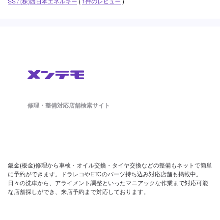
SS / (株)西日本エネルギー
(
1件のレビュー
)
修理・整備対応店舗検索サイト
鈑金(板金)修理から車検・オイル交換・タイヤ交換などの整備もネットで簡単
に予約ができます。ドラレコやETCのパーツ持ち込み対応店舗も掲載中。
日々の洗車から、アライメント調整といったマニアックな作業まで対応可能
な店舗探しができ、来店予約まで対応しております。