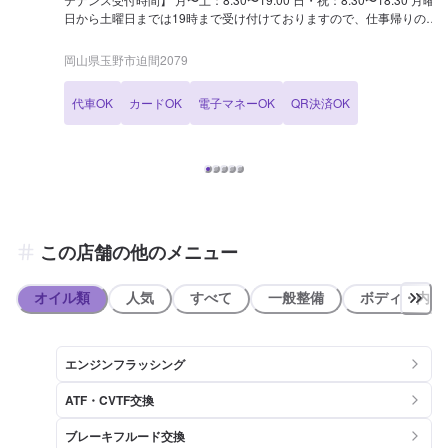
日から土曜日までは19時まで受け付けておりますので、仕事帰りの方
もお気軽にご予約くださいませ！ 【迫間SSの特徴】 [代車について]
無料貸出可能です。詳細はネット予約時に「代車希望」をご選択くだ
岡山県玉野市迫間2079
さい！ [新車・中古車販売・買取] 車の販売・買取を実施しておりま
す！ ▶︎手数料一切なし！不要車を一万円（＋普通車は自動車税もキャ
代車OK
カードOK
電子マネーOK
QR決済OK
ッシュバック）で買い取ります。 ※リサイクル料込み ※軽自動車
は五千円 【国家資格保持者が在籍】 [整備士] 2級整備士が1名と3級整
備士が2名在籍しています。車のことで気になることがあれば、是非
ご相談ください。
この店舗の他のメニュー
オイル類
人気
すべて
一般整備
ボディ・内装
エンジンフラッシング
ATF・CVTF交換
ブレーキフルード交換