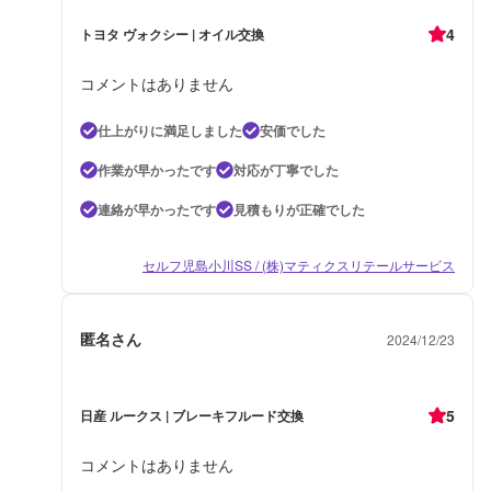
4
トヨタ ヴォクシー | オイル交換
コメントはありません
仕上がりに満足しました
安価でした
作業が早かったです
対応が丁寧でした
連絡が早かったです
見積もりが正確でした
セルフ児島小川SS / (株)マティクスリテールサービス
匿名さん
2024/12/23
5
日産 ルークス | ブレーキフルード交換
コメントはありません