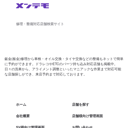
修理・整備対応店舗検索サイト
鈑金(板金)修理から車検・オイル交換・タイヤ交換などの整備もネットで簡単
に予約ができます。ドラレコやETCのパーツ持ち込み対応店舗も掲載中。
日々の洗車から、アライメント調整といったマニアックな作業まで対応可能
な店舗探しができ、来店予約まで対応しております。
ホーム
店舗を探す
会社概要
店舗様向け管理画面
SV様向け管理画面
お問い合わせ