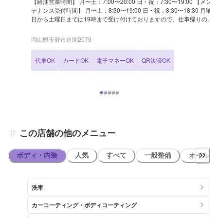
【給油営業時間】 月〜土：7:00〜20:00 日・祝：7:30〜19:00 【メン
テナンス受付時間】 月〜土：8:30〜19:00 日・祝：8:30〜18:30 月曜
日から土曜日までは19時まで受け付けておりますので、仕事帰りの方
もお気軽にご予約くださいませ！ 【迫間SSの特徴】 [代車について]
無料貸出可能です。詳細はネット予約時に「代車希望」をご選択くだ
岡山県玉野市迫間2079
さい！ [新車・中古車販売・買取] 車の販売・買取を実施しておりま
す！ ▶︎手数料一切なし！不要車を一万円（＋普通車は自動車税もキャ
代車OK
カードOK
電子マネーOK
QR決済OK
ッシュバック）で買い取ります。 ※リサイクル料込み ※軽自動車
は五千円 【国家資格保持者が在籍】 [整備士] 2級整備士が1名と3級整
備士が2名在籍しています。車のことで気になることがあれば、是非
ご相談ください。
この店舗の他のメニュー
ボディ・内装
人気
すべて
一般整備
オイル類
洗車
カーコーティング・ボディコーティング