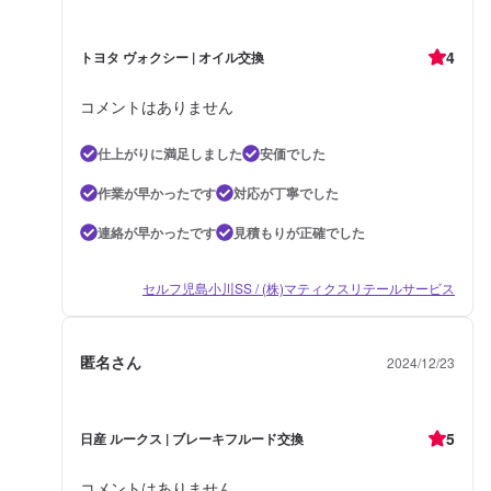
4
トヨタ ヴォクシー | オイル交換
コメントはありません
仕上がりに満足しました
安価でした
作業が早かったです
対応が丁寧でした
連絡が早かったです
見積もりが正確でした
セルフ児島小川SS / (株)マティクスリテールサービス
匿名さん
2024/12/23
5
日産 ルークス | ブレーキフルード交換
コメントはありません