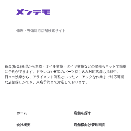
修理・整備対応店舗検索サイト
鈑金(板金)修理から車検・オイル交換・タイヤ交換などの整備もネットで簡単
に予約ができます。ドラレコやETCのパーツ持ち込み対応店舗も掲載中。
日々の洗車から、アライメント調整といったマニアックな作業まで対応可能
な店舗探しができ、来店予約まで対応しております。
ホーム
店舗を探す
会社概要
店舗様向け管理画面