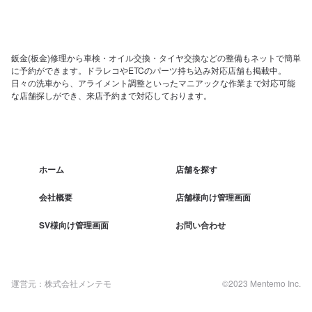
鈑金(板金)修理から車検・オイル交換・タイヤ交換などの整備もネットで簡単
に予約ができます。ドラレコやETCのパーツ持ち込み対応店舗も掲載中。
日々の洗車から、アライメント調整といったマニアックな作業まで対応可能
な店舗探しができ、来店予約まで対応しております。
ホーム
店舗を探す
会社概要
店舗様向け管理画面
SV様向け管理画面
お問い合わせ
運営元：株式会社メンテモ
©2023 Mentemo Inc.