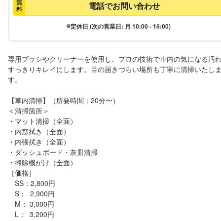
無
電話でお問い合わせ
料
定休日 (次の営業日: 月 10:00 - 16:00)
専用ブラシやクリーナーを使用し、プロの技術で車内の気になる汚
すっきりキレイにします。目の届きづらい場所も丁寧に清掃いたし
す。

【車内清掃】（所要時間：20分〜）

＜清掃箇所＞

・マット清掃（全面）

・内窓拭き（全面）

・内張拭き（全面）

・ダッシュボード・灰皿清掃

・掃除機がけ（全面）

［価格］

　SS：2,800円

　S：  2,900円

　M： 3,000円

　L：  3,200円
