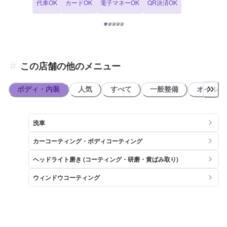
代車OK
カードOK
電子マネーOK
QR決済OK
い。日常で気になるトラブルもご相談下さい。 【セルフ新中庄は認証
資格を持っております】 セルフ新中庄SSは分解認証（部分）を取得
しております。 →より多くの整備が可能です。ぜひこちらのページか
らご予約の上、ご来店くださいませ。
この店舗の他のメニュー
ボディ・内装
人気
すべて
一般整備
オイル類
洗車
カーコーティング・ボディコーティング
ヘッドライト磨き (コーティング・研磨・黄ばみ取り)
ウィンドウコーティング