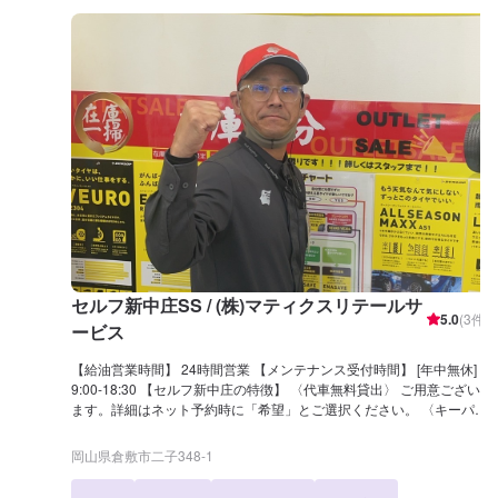
セルフ新中庄SS / (株)マティクスリテールサ
5.0
(
3
件)
ービス
【給油営業時間】 24時間営業 【メンテナンス受付時間】 [年中無休]
9:00-18:30 【セルフ新中庄の特徴】 〈代車無料貸出〉 ご用意ござい
ます。詳細はネット予約時に「希望」とご選択ください。 〈キーパー
技術検定1級〉 1級取得者在籍しています。優しく丁寧にお車を磨き
上げます。 〈レンタカー〉 当店ではレンタカーも取り扱っておりま
岡山県倉敷市二子348-1
す。詳しくはお問合せください。 【国家資格保持者が在籍】 2級整備
士が1名在籍 →日常的なメンテナンスも安心して愛車をお任せくださ