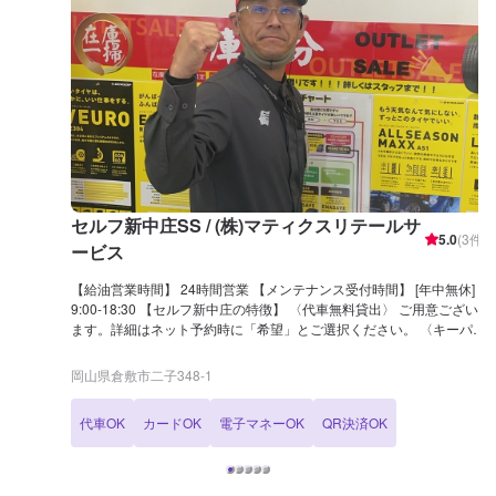
セルフ新中庄SS / (株)マティクスリテールサ
5.0
(
3
件)
ービス
【給油営業時間】 24時間営業 【メンテナンス受付時間】 [年中無休]
9:00-18:30 【セルフ新中庄の特徴】 〈代車無料貸出〉 ご用意ござい
ます。詳細はネット予約時に「希望」とご選択ください。 〈キーパー
技術検定1級〉 1級取得者在籍しています。優しく丁寧にお車を磨き
上げます。 〈レンタカー〉 当店ではレンタカーも取り扱っておりま
岡山県倉敷市二子348-1
す。詳しくはお問合せください。 【国家資格保持者が在籍】 2級整備
士が1名在籍 →日常的なメンテナンスも安心して愛車をお任せくださ
代車OK
カードOK
電子マネーOK
QR決済OK
い。日常で気になるトラブルもご相談下さい。 【セルフ新中庄は認証
資格を持っております】 セルフ新中庄SSは分解認証（部分）を取得
しております。 →より多くの整備が可能です。ぜひこちらのページか
らご予約の上、ご来店くださいませ。