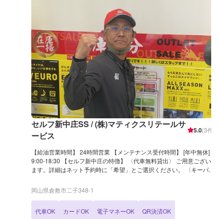
セルフ新中庄SS / (株)マティクスリテールサ
5.0
(
3
件)
ービス
【給油営業時間】 24時間営業 【メンテナンス受付時間】 [年中無休]
9:00-18:30 【セルフ新中庄の特徴】 〈代車無料貸出〉 ご用意ござい
ます。詳細はネット予約時に「希望」とご選択ください。 〈キーパー
技術検定1級〉 1級取得者在籍しています。優しく丁寧にお車を磨き
上げます。 〈レンタカー〉 当店ではレンタカーも取り扱っておりま
岡山県倉敷市二子348-1
す。詳しくはお問合せください。 【国家資格保持者が在籍】 2級整備
士が1名在籍 →日常的なメンテナンスも安心して愛車をお任せくださ
代車OK
カードOK
電子マネーOK
QR決済OK
い。日常で気になるトラブルもご相談下さい。 【セルフ新中庄は認証