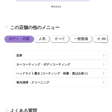
資格を持っております】 セルフ新中庄SSは分解認証（部分）を取得
しております。 →より多くの整備が可能です。ぜひこちらのページか
らご予約の上、ご来店くださいませ。
この店舗の他のメニュー
ボディ・内装
人気
すべて
一般整備
オイル類
洗車
カーコーティング・ボディコーティング
ヘッドライト磨き (コーティング・研磨・黄ばみ取り)
車内清掃・クリーニング
よくある質問