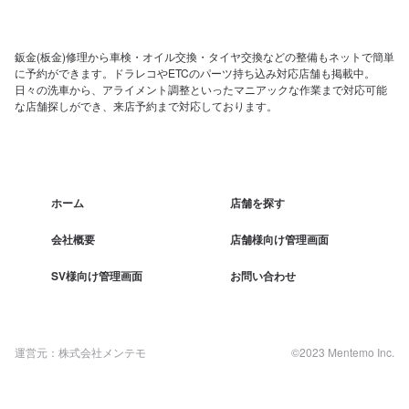
鈑金(板金)修理から車検・オイル交換・タイヤ交換などの整備もネットで簡単
に予約ができます。ドラレコやETCのパーツ持ち込み対応店舗も掲載中。
日々の洗車から、アライメント調整といったマニアックな作業まで対応可能
な店舗探しができ、来店予約まで対応しております。
ホーム
店舗を探す
会社概要
店舗様向け管理画面
SV様向け管理画面
お問い合わせ
運営元：株式会社メンテモ
©2023 Mentemo Inc.