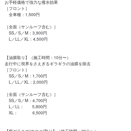
お手軽価格で強力な撥水効果

［フロント］

　全車種：1,500円

［全面（サンルーフ含む）］

　SS／S／M：3,900円

　L／LL／XL：4,500円

【油膜取り】（施工時間：10分〜）

走行中に視界をさえぎるギラギラの油膜を除去

［フロント］

　SS／S／M：1,700円

　L／LL／XL：2,000円

［全面（サンルーフ含む）］

　SS／S／M：4,700円

　L／LL：　　5,800円

　XL：　　　  6,500円
