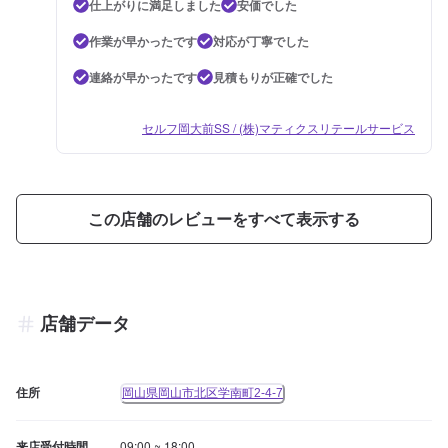
仕上がりに満足しました
安価でした
作業が早かったです
対応が丁寧でした
連絡が早かったです
見積もりが正確でした
セルフ岡大前SS / (株)マティクスリテールサービス
この店舗のレビューをすべて表示する
店舗データ
住所
岡山県岡山市北区学南町2-4-7
来店受付時間
09:00 ~ 18:00