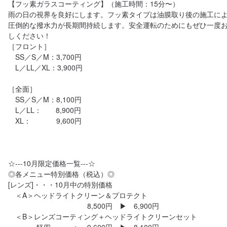
【フッ素ガラスコーティング】（施工時間：15分〜）

雨の日の視界を良好にします。フッ素タイプは油膜取り後の施工に
圧倒的な撥水力が長期間持続します。安全運転のためにもぜひ一度
しください！

［フロント］

　SS／S／M：3,700円

　L／LL／XL：3,900円

［全面］

　SS／S／M：8,100円

　L／LL：　　8,900円

　XL：　　　  9,600円

☆---10月限定価格一覧---☆

◎各メニュー特別価格（税込）◎

[レンズ]・・・10月中の特別価格

　＜A＞ヘッドライトクリーン＆プロテクト

　　　　　　　　　　    8,500円　▶︎　6,900円

　＜B＞レンズコーティング＋ヘッドライトクリーンセット
