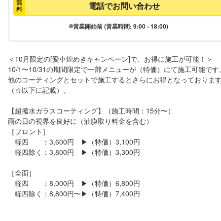
無
電話でお問い合わせ
料
営業開始前 (営業時間: 9:00 - 18:00)
＜10月限定の[愛車煌めきキャンペーン]で、お得に施工が可能！＞

10/1〜10/31の期間限定で一部メニューが（特価）にて施工可能です。
他のコーティングとセットで施工するとさらにお得となっておりま
（☆以下に記載）。

【超撥水ガラスコーティング】（施工時間：15分〜）

雨の日の視界を良好に（油膜取り料金を含む）

［フロント］

　軽四　　：3,600円　▶︎（特価）3,100円

　軽四除く：3,800円　▶︎（特価）3,300円

［全面］

　軽四　　：8,000円　▶︎（特価）6,800円

　軽四除く：8,800円〜▶︎（特価）7,400円
