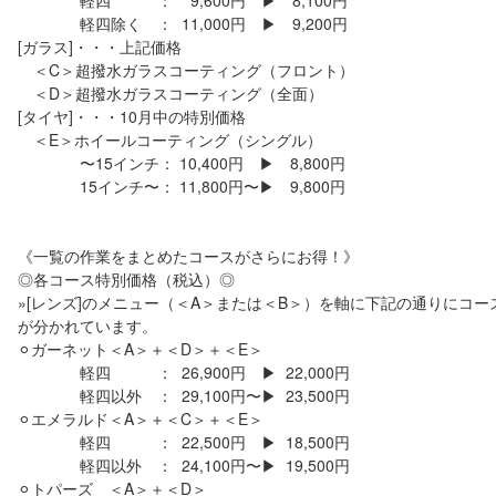
　　　　軽四　　　：    9,600円　▶︎　8,100円

　　　　軽四除く　：  11,000円　▶︎　9,200円

[ガラス]・・・上記価格

　＜C＞超撥水ガラスコーティング（フロント）

　＜D＞超撥水ガラスコーティング（全面）

[タイヤ]・・・10月中の特別価格

　＜E＞ホイールコーティング（シングル）

　　　　〜15インチ： 10,400円　▶︎　8,800円

　　　　15インチ〜： 11,800円〜▶︎　9,800円

《一覧の作業をまとめたコースがさらにお得！》

◎各コース特別価格（税込）◎

»[レンズ]のメニュー（＜A＞または＜B＞）を軸に下記の通りにコー
が分かれています。

⚪︎ガーネット＜A＞＋＜D＞＋＜E＞

　　　　軽四　　　：  26,900円　▶︎  22,000円

　　　　軽四以外　：  29,100円〜▶︎  23,500円

⚪︎エメラルド＜A＞＋＜C＞＋＜E＞

　　　　軽四　　　：  22,500円　▶︎  18,500円

　　　　軽四以外　：  24,100円〜▶︎  19,500円

⚪︎トパーズ　＜A＞＋＜D＞
