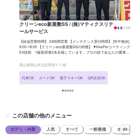
クリーンeco新屋敷SS / (株)マティクスリテ
4.9
(
13
件)
ールサービス
【給油営業時間】 24時間営業 【メンテナンス受付時間】 [年中無休]
9:00-18:00 【クリーンeco新屋敷SSの特徴】 ⚫︎KeePerコーティング
EX技術 1級取得者2名在籍しています。プロの技であなたの愛車を
新車のようによみがえらせませんか？カーコーティングは是非当店に
お任せください。 ⚫︎当店には洗車機のご用意もございます。 ⚫︎代車無
岡山県岡山市北区野田1-1-38
料貸出ありますので、安心してお任せ下さい。ご希望の場合はネット
予約の際にご選択ください。 ⚫︎当店ではレンタカーの取り扱いもござ
代車OK
カードOK
電子マネーOK
QR決済OK
います。是非ご相談下さい。 ⚫︎当店では車輌の販売、買取、査定や自
動車保険代理店としての対応も行なっております！ 【国家資格保持者
が在籍】 ⚫︎当店には2級整備士1名が在籍しています。車のメンテナン
スも安心してお任せ下さい！ 【クリーンeco新屋敷SSは認証資格を持
っております】 ⚫︎当店では分解認証を取得しております。店舗内でト
ランスミッションやクラッチを取り外しての整備や修理が可能です。
クラッチが滑るなど、メカニカルトラブルなどもお気軽にご相談くだ
この店舗の他のメニュー
さいませ！
ボディ・内装
人気
すべて
一般整備
オイル類