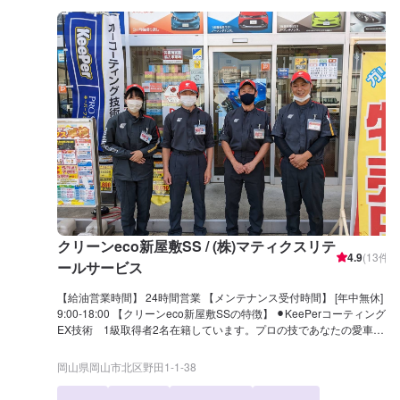
クリーンeco新屋敷SS / (株)マティクスリテ
4.9
(
13
件)
ールサービス
【給油営業時間】 24時間営業 【メンテナンス受付時間】 [年中無休]
9:00-18:00 【クリーンeco新屋敷SSの特徴】 ⚫︎KeePerコーティング
EX技術 1級取得者2名在籍しています。プロの技であなたの愛車を
新車のようによみがえらせませんか？カーコーティングは是非当店に
お任せください。 ⚫︎当店には洗車機のご用意もございます。 ⚫︎代車無
岡山県岡山市北区野田1-1-38
料貸出ありますので、安心してお任せ下さい。ご希望の場合はネット
予約の際にご選択ください。 ⚫︎当店ではレンタカーの取り扱いもござ