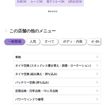
代車OK
カードOK
電子マネーOK
QR決済OK
います。是非ご相談下さい。 ⚫︎当店では車輌の販売、買取、査定や自
動車保険代理店としての対応も行なっております！ 【国家資格保持者
が在籍】 ⚫︎当店には2級整備士1名が在籍しています。車のメンテナン
スも安心してお任せ下さい！ 【クリーンeco新屋敷SSは認証資格を持
っております】 ⚫︎当店では分解認証を取得しております。店舗内でト
ランスミッションやクラッチを取り外しての整備や修理が可能です。
クラッチが滑るなど、メカニカルトラブルなどもお気軽にご相談くだ
この店舗の他のメニュー
さいませ！
一般整備
人気
すべて
ボディ・内装
オイル類
車検
タイヤ交換 (スタッドレス履き替え・脱着・ローテーション)
タイヤ交換 (組み換え・持ち込み)
バッテリー交換 (持ち込み)
定期点検・日常点検・12ヶ月点検
パワーウィンドウ修理