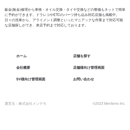
鈑金(板金)修理から車検・オイル交換・タイヤ交換などの整備もネットで簡単
に予約ができます。ドラレコやETCのパーツ持ち込み対応店舗も掲載中。
日々の洗車から、アライメント調整といったマニアックな作業まで対応可能
な店舗探しができ、来店予約まで対応しております。
ホーム
店舗を探す
会社概要
店舗様向け管理画面
SV様向け管理画面
お問い合わせ
運営元：株式会社メンテモ
©2023 Mentemo Inc.