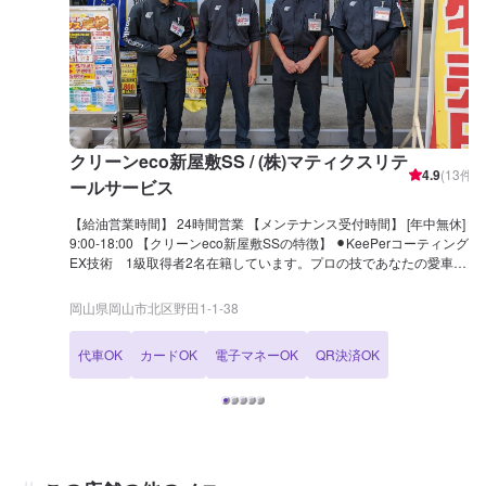
クリーンeco新屋敷SS / (株)マティクスリテ
4.9
(
13
件)
ールサービス
【給油営業時間】 24時間営業 【メンテナンス受付時間】 [年中無休]
9:00-18:00 【クリーンeco新屋敷SSの特徴】 ⚫︎KeePerコーティング
EX技術 1級取得者2名在籍しています。プロの技であなたの愛車を
新車のようによみがえらせませんか？カーコーティングは是非当店に
お任せください。 ⚫︎当店には洗車機のご用意もございます。 ⚫︎代車無
岡山県岡山市北区野田1-1-38
料貸出ありますので、安心してお任せ下さい。ご希望の場合はネット
予約の際にご選択ください。 ⚫︎当店ではレンタカーの取り扱いもござ
代車OK
カードOK
電子マネーOK
QR決済OK
います。是非ご相談下さい。 ⚫︎当店では車輌の販売、買取、査定や自
動車保険代理店としての対応も行なっております！ 【国家資格保持者
が在籍】 ⚫︎当店には2級整備士1名が在籍しています。車のメンテナン
スも安心してお任せ下さい！ 【クリーンeco新屋敷SSは認証資格を持
っております】 ⚫︎当店では分解認証を取得しております。店舗内でト
ランスミッションやクラッチを取り外しての整備や修理が可能です。
クラッチが滑るなど、メカニカルトラブルなどもお気軽にご相談くだ