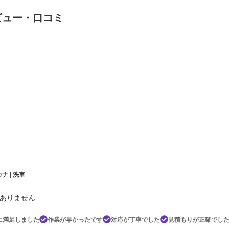
ビュー・口コミ
ナ | 洗車
ありません
に満足しました
作業が早かったです
対応が丁寧でした
見積もりが正確でし