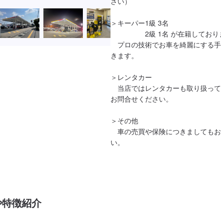
さい）

＞キーパー1級 3名

　　　　　2級 1名 が在籍しており
　プロの技術でお車を綺麗にする手
きます。

＞レンタカー

　当店ではレンタカーも取り扱って
お問合せください。

＞その他

　車の売買や保険につきましてもお
い。
や特徴紹介