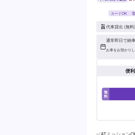
カードOK
電
代車貸出 (無料
通常即日で納
お車をお預かりし
便利
無
料
✅ATミッションOH