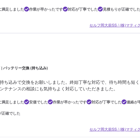
に満足しました
作業が早かったです
対応が丁寧でした
見積もりが正確でし
セルフ岡大前SS / (株)マテ
Y | バッテリー交換 (持ち込み)
持ち込みで交換をお願いしました。終始丁寧な対応で、待ち時間も短く
ンテナンスの相談にも気持ちよく対応していただきました。
に満足しました
安価でした
作業が早かったです
対応が丁寧でした
連絡が
が正確でした
セルフ岡大前SS / (株)マテ