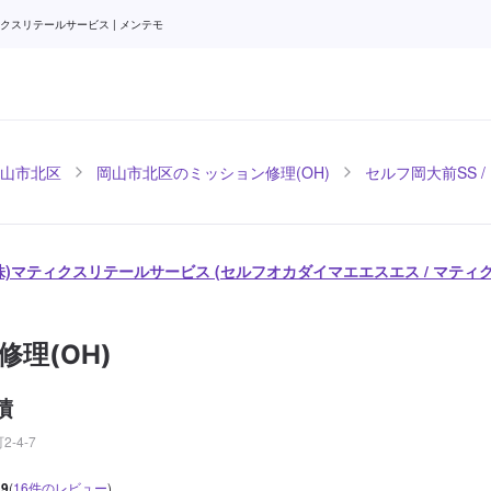
クスリテールサービス | メンテモ
山市北区
岡山市北区のミッション修理(OH)
セルフ岡大前SS 
 (株)マティクスリテールサービス (セルフオカダイマエエスエス / マテ
理(OH)
積
-4-7
.9
(
16
件のレビュー
)