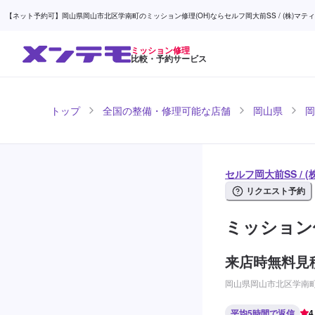
【ネット予約可】岡山県岡山市北区学南町のミッション修理(OH)ならセルフ岡大前SS / (株)マティ
ミッション修理
比較・予約サービス
トップ
全国の整備・修理可能な店舗
岡山県
岡
セルフ岡大前SS /
リクエスト予約
ミッション修
来店時無料見
岡山県岡山市北区学南町2
平均5時間で返信
4