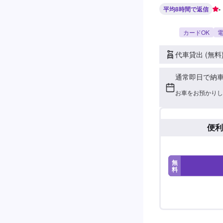
平均8時間で返信
-
カードOK
電
代車貸出 (無料
通常即日で納
お車をお預かりし
便利
無
料