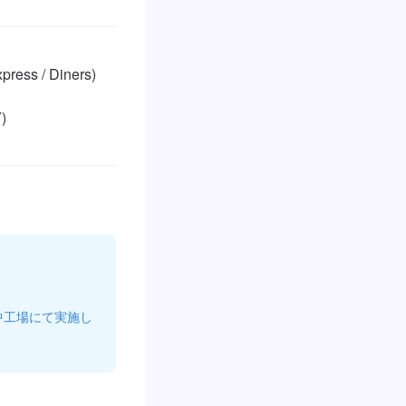
ss / Diners)



中工場にて実施し