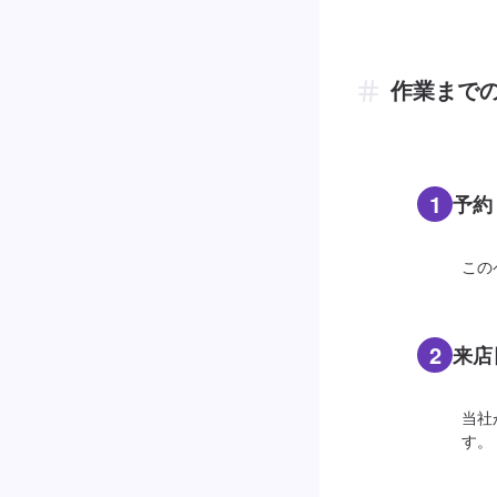
作業まで
1
予約
この
2
来店
当社
す。