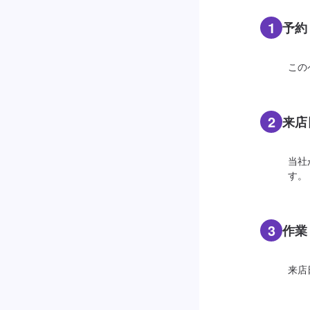
1
予約
この
2
来店
当社
す。
3
作業
来店