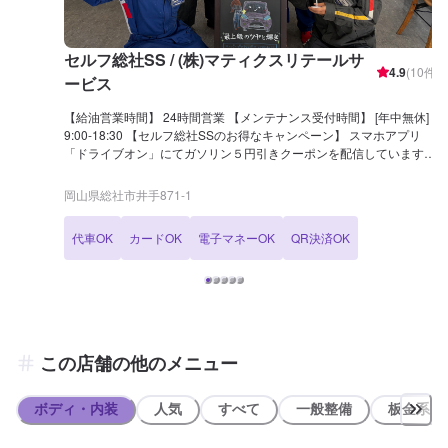
セルフ総社SS / (株)マティクスリテールサ
4.9
(
10
件)
ービス
【給油営業時間】 24時間営業 【メンテナンス受付時間】 [年中無休]
9:00-18:30 【セルフ総社SSのお得なキャンペーン】 スマホアプリ
「ドライブオン」にてガソリン５円引きクーポンを配信しています。
【セルフ総社SSの特徴】 ○EX KeePer技術認定2名・KeePer技術認定
1名が在籍しています。水を弾いて安全に運行するためにも当店でカ
岡山県総社市井手871-1
ーコーティングを体験してみませんか？ ○洗車機のご用意がございま
す。 水洗いからガラス系コーティングのティアラコースまで利用で
代車OK
カードOK
電子マネーOK
QR決済OK
きます。 ○代車無料貸出しております。（ネット予約時にご選択くだ
さい） ○新車・中古車販売や買取 車の販売・買取を実施しています！
▶︎手数料一切なし！不要車を一万円（＋普通車は自動車税もキャッシ
ュバック）で買取いたします。 ※リサイクル料込みです。 ※軽自
動車については五千円となります。 【国家資格保持者が在籍】 3級整
備士が在籍中！日々のメンテナンスはお任せください。
この店舗の他のメニュー
ボディ・内装
人気
すべて
一般整備
板金系