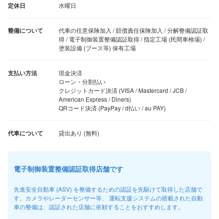
定休日
水曜日
整備について
代車の任意保険加入 / 賠償責任保険加入 / 分解整備認証取
得 / 電子制御装置整備認証取得 / 指定工場 (民間車検場) / 
塗装設備 (ブース等) 保有工場
支払い方法
現金決済

ローン・分割払い

クレジットカード決済 (VISA / Mastercard / JCB / 
American Express / Diners)

QRコード決済 (PayPay / d払い / au PAY)
代車について
電子制御装置整備認証取得店舗です
先進安全自動車 (ASV) を整備するための認証を先駆けて取得した店舗で
す。カメラやレーダーセンサー等、 運転支援システムの搭載された自動
車の整備は、認証された店舗に依頼することをおすすめします。