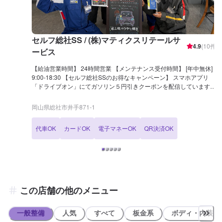
セルフ総社SS / (株)マティクスリテールサ
4.9
(
10
件)
ービス
【給油営業時間】 24時間営業 【メンテナンス受付時間】 [年中無休]
9:00-18:30 【セルフ総社SSのお得なキャンペーン】 スマホアプリ
「ドライブオン」にてガソリン５円引きクーポンを配信しています。
【セルフ総社SSの特徴】 ○EX KeePer技術認定2名・KeePer技術認定
1名が在籍しています。水を弾いて安全に運行するためにも当店でカ
岡山県総社市井手871-1
ーコーティングを体験してみませんか？ ○洗車機のご用意がございま
す。 水洗いからガラス系コーティングのティアラコースまで利用で
代車OK
カードOK
電子マネーOK
QR決済OK
きます。 ○代車無料貸出しております。（ネット予約時にご選択くだ
さい） ○新車・中古車販売や買取 車の販売・買取を実施しています！
▶︎手数料一切なし！不要車を一万円（＋普通車は自動車税もキャッシ
ュバック）で買取いたします。 ※リサイクル料込みです。 ※軽自
動車については五千円となります。 【国家資格保持者が在籍】 3級整
備士が在籍中！日々のメンテナンスはお任せください。
この店舗の他のメニュー
一般整備
人気
すべて
板金系
ボディ・内装