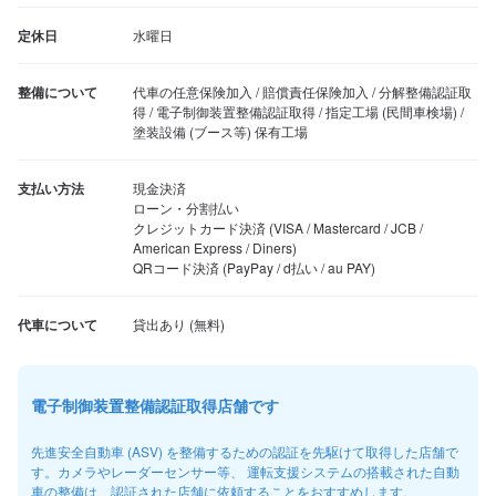
定休日
水曜日
整備について
代車の任意保険加入 / 賠償責任保険加入 / 分解整備認証取
得 / 電子制御装置整備認証取得 / 指定工場 (民間車検場) / 
塗装設備 (ブース等) 保有工場
支払い方法
現金決済

ローン・分割払い

クレジットカード決済 (VISA / Mastercard / JCB / 
American Express / Diners)

QRコード決済 (PayPay / d払い / au PAY)
代車について
電子制御装置整備認証取得店舗です
先進安全自動車 (ASV) を整備するための認証を先駆けて取得した店舗で
す。カメラやレーダーセンサー等、 運転支援システムの搭載された自動
車の整備は、認証された店舗に依頼することをおすすめします。