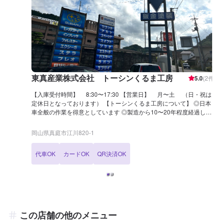
東真産業株式会社 トーシンくるま工房
5.0
(
2
件)
【入庫受付時間】 8:30〜17:30 【営業日】 月〜土 （日・祝は
定休日となっております） 【トーシンくるま工房について】 ◎日本
車全般の作業を得意としています ◎製造から10〜20年程度経過した
車の整備にも自信があります ◎二級整備士が[5名]在籍していますの
で、安心してお任せください \板金塗装のご予約をお待ちしておりま
岡山県真庭市江川820-1
す！/ ＜代車無料貸出ございます＞ EKワゴンやステラなどのご用意が
ございますのでお気軽にお尋ねください。 ＜保険について＞ トーシ
代車OK
カードOK
QR決済OK
ン車工房では保険のご相談も受け付けております。 ＜Car'sパーク真
庭＞ 新車販売・中古車販売・買取にも対応しておりますので、お気軽
にご相談くださいませ。 敷地内に新車・中古車の展示もございます。
【アクセス】 JR中国勝山駅前から国道313号線を南西方向に進み勝山
大橋を通過し国道181号線に接続します。勝山大橋を通過し200メー
トルほど進むと当店が左手に見えてきます。青い看板がございますの
で、案内に従ってお進みください。
この店舗の他のメニュー