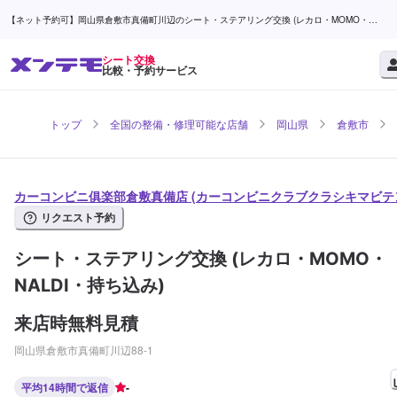
【ネット予約可】岡山県倉敷市真備町川辺のシート・ステアリング交換 (レカロ・MOMO・
NALDI・持ち込み)ならカーコンビニ俱楽部倉敷真備店 | メンテモ
シート交換
比較・予約サービス
トップ
全国の整備・修理可能な店舗
岡山県
倉敷市
カーコンビニ俱楽部倉敷真備店 (カーコンビニクラブクラシキマビテ
リクエスト予約
シート・ステアリング交換 (レカロ・MOMO・
NALDI・持ち込み)
来店時無料見積
岡山県倉敷市真備町川辺88-1
平均14時間で返信
-