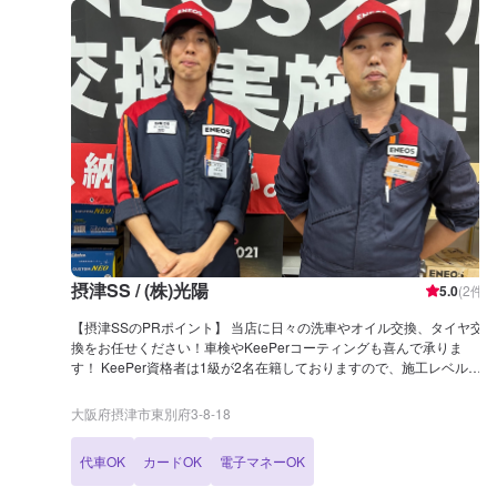
摂津SS / (株)光陽
5.0
(
2
件)
【摂津SSのPRポイント】 当店に日々の洗車やオイル交換、タイヤ交
換をお任せください！車検やKeePerコーティングも喜んで承りま
す！ KeePer資格者は1級が2名在籍しておりますので、施工レベルに
も自信がございます！ 新車・中古車販売や保険系も承りますので、お
車の全てを当店にご相談が可能です！ 【営業時間】 [メンテナンス受
大阪府摂津市東別府3-8-18
付時間] 月〜土：9:00~19:00 日・祝：9:00~18:00 [給油営業時間] 月〜
土：7:00~20:00 日・祝：8:00~19:00 【当店のキャンペーン】 エネオ
代車OK
カードOK
電子マネーOK
スアプリの当店フォローで、ガソリン・洗車クーポン等を配布してお
ります！ 【サービスルームの詳細】 ・椅子 ・トイレ ・ゴミ箱 ・喫煙