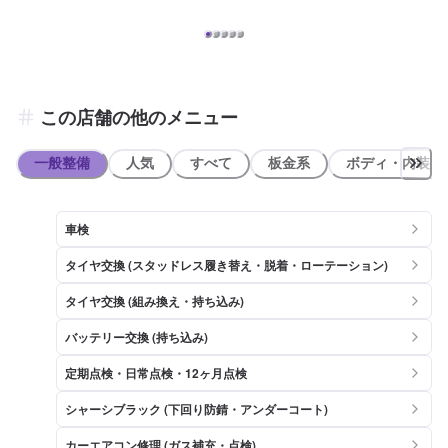
室 ・自販機 をご用意しております。待ち時間や給油のついでなどで
ご利用くださいませ。 【アクセス】 当店は別府交差点の角でござい
ます(府道16号と147号が交わる箇所)。また、「ダイキン工業 淀川製
作所」様が向かいにございます。
この店舗の他のメニュー
一般整備
人気
すべて
板金系
ボディ・内装
車検
タイヤ交換 (スタッドレス履き替え・脱着・ローテーション)
タイヤ交換 (組み換え・持ち込み)
バッテリー交換 (持ち込み)
定期点検・日常点検・12ヶ月点検
シャーシブラック (下回り防錆・アンダーコート)
カーエアコン修理 (ガス補充・点検)